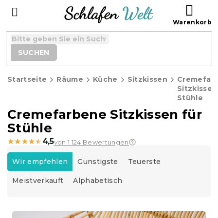
Zum
WAR
Inhalt
springen
SUCHEN
Startseite
Räume
Küche
Sitzkissen
Cremefar
Sitzkissen
Stühle
Cremefarbene Sitzkissen für
Stühle
★★★★★
★★★★★
4,5
von 1 124 Bewertungen
P
r
Wir empfehlen
Günstigste
Teuerste
o
Meistverkauft
Alphabetisch
d
u
k
L
t