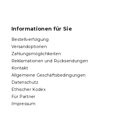
e
u
F
e
u
r
ß
e
Informationen für Sie
l
z
e
e
Bestellverfolgung
m
i
e
Versandoptionen
l
n
Zahlungsmöglichkeiten
e
t
Reklamationen und Rücksendungen
e
d
Kontakt
e
Allgemeine Geschäftsbedingungen
r
Datenschutz
L
Ethischer Kodex
i
s
Für Partner
t
Impressum
e