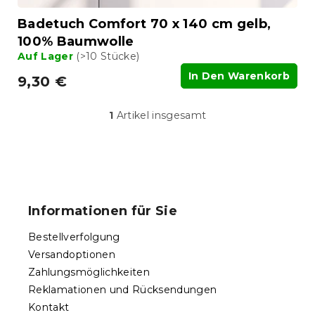
t
Badetuch Comfort 70 x 140 cm gelb,
e
100% Baumwolle
Auf Lager
(>10 Stücke)
In Den Warenkorb
9,30 €
1
Artikel insgesamt
S
t
e
u
F
e
u
r
ß
e
Informationen für Sie
l
z
e
e
Bestellverfolgung
m
i
e
Versandoptionen
l
n
Zahlungsmöglichkeiten
e
t
Reklamationen und Rücksendungen
e
d
Kontakt