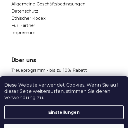
e
Allgemeine Geschäftsbedingungen
r
Datenschutz
L
Ethischer Kodex
i
s
Für Partner
t
Impressum
e
Über uns
Treueprogramm - bis zu 10% Rabatt
Größentabellen
Diese Website verwendet
Cookies
. Wenn Sie auf
dieser Seite weitersurfen, stimmen Sie deren
Verwendung zu.
Erstellt von Shoptet Premium
Einstellungen
Copyright 2026
Schlafen Welt
. Alle Rechte