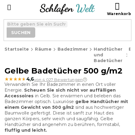
Zum
WAR
Inhalt
springen
SUCHEN
Startseite
Räume
Badezimmer
Handtücher
Ba
und
Badetücher
Gelbe Badetücher 500 g/m2
★★★★★
★★★★★
4,6
von 4 027 Bewertungen
Verwandeln Sie Ihr Badezimmer in einen Ort voller
Energie.
Scheuen Sie sich nicht vor auffälligen
Accessoires
in Gelb. Sie erwärmen und beleben das
Badezimmer optisch.
Luxuriöse
gelbe Handtücher mit
einem Gewicht von 500 g/m2
sind aus hochwertiger
Baumwolle gefertigt. Diese ist sanft zur Haut des
ganzen Körpers, sehr weich und saugfähig. Gelbe
Handtücher sind angenehm zu berühren, formstabil,
fluffig und leicht.