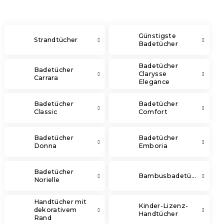
Günstigste
Strandtücher
Badetücher
Badetücher
Badetücher
Clarysse
Carrara
Elegance
Badetücher
Badetücher
Classic
Comfort
Badetücher
Badetücher
Donna
Emboria
Badetücher
Bambusbadetücher
Norielle
Handtücher mit
Kinder-Lizenz-
dekorativem
Handtücher
Rand