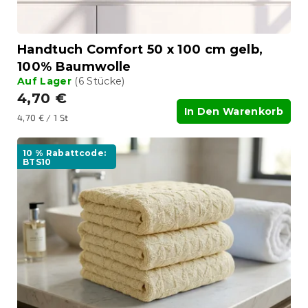
u
k
t
Handtuch Comfort 50 x 100 cm gelb,
e
100% Baumwolle
Auf Lager
(6 Stücke)
4,70 €
In Den Warenkorb
Verkaufspreis:
4,70 € / 1 St
10 % Rabattcode:
BTS10