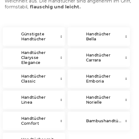
Weichheit aus. Die Handtücher sind angenehm im Griff,
formstabil,
flauschig und leicht.
Günstigste
Handtücher
Handtücher
Bella
Handtücher
Handtücher
Clarysse
Carrara
Elegance
Handtücher
Handtücher
Classic
Emboria
Handtücher
Handtücher
Linea
Norielle
Handtücher
Bambushandtücher
Comfort