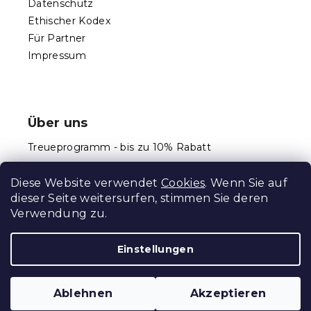
Datenschutz
L
Ethischer Kodex
i
s
Für Partner
t
Impressum
e
Über uns
Treueprogramm - bis zu 10% Rabatt
Größentabellen
Diese Website verwendet
Cookies
. Wenn Sie auf
dieser Seite weitersurfen, stimmen Sie deren
Verwendung zu.
Erstellt von Shoptet Premium
Einstellungen
Copyright 2026
Schlafen Welt
. Alle Rechte
Ablehnen
Akzeptieren
vorbehalten.
Cookie-Einstellungen ändern