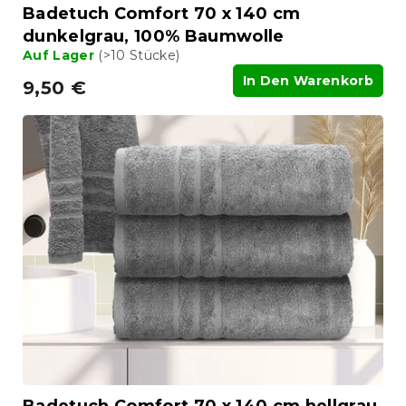
t
Badetuch Comfort 70 x 140 cm
e
dunkelgrau, 100% Baumwolle
Auf Lager
(>10 Stücke)
In Den Warenkorb
9,50 €
Badetuch Comfort 70 x 140 cm hellgrau,