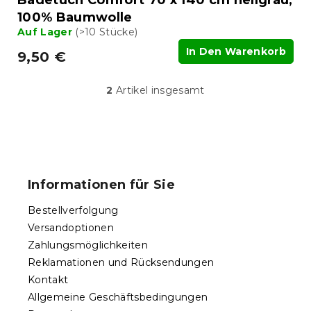
100% Baumwolle
Auf Lager
(>10 Stücke)
In Den Warenkorb
9,50 €
2
Artikel insgesamt
S
t
e
u
F
e
u
r
ß
e
Informationen für Sie
l
z
e
e
Bestellverfolgung
m
i
e
Versandoptionen
l
n
Zahlungsmöglichkeiten
e
t
Reklamationen und Rücksendungen
e
d
Kontakt
e
Allgemeine Geschäftsbedingungen
r