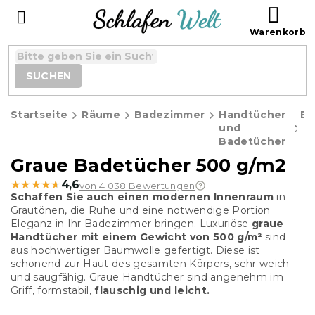
Zum
WAR
Inhalt
springen
SUCHEN
Startseite
Räume
Badezimmer
Handtücher
Ba
und
Badetücher
Graue Badetücher 500 g/m2
★★★★★
★★★★★
4,6
von 4 038 Bewertungen
Schaffen Sie auch einen modernen Innenraum
in
Grautönen, die Ruhe und eine notwendige Portion
Eleganz in Ihr Badezimmer bringen. Luxuriöse
graue
Handtücher mit einem Gewicht von 500 g/m²
sind
aus hochwertiger Baumwolle gefertigt. Diese ist
schonend zur Haut des gesamten Körpers, sehr weich
und saugfähig. Graue Handtücher sind angenehm im
Griff, formstabil,
flauschig und leicht.