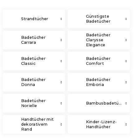
Günstigste
Strandtücher
Badetücher
Badetücher
Badetücher
Clarysse
Carrara
Elegance
Badetücher
Badetücher
Classic
Comfort
Badetücher
Badetücher
Donna
Emboria
Badetücher
Bambusbadetücher
Norielle
Handtücher mit
Kinder-Lizenz-
dekorativem
Handtücher
Rand