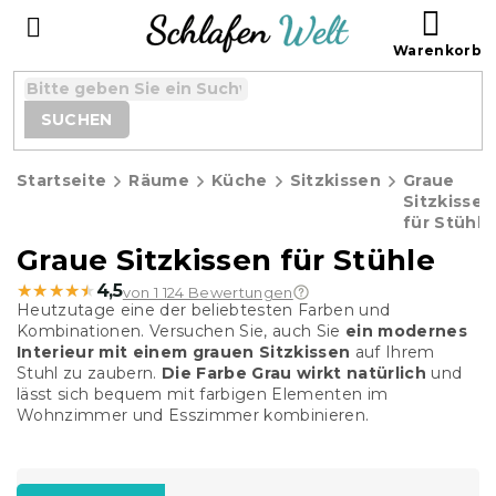
Zum
WAR
Inhalt
springen
SUCHEN
Startseite
Räume
Küche
Sitzkissen
Graue
Sitzkissen
für Stühle
Graue Sitzkissen für Stühle
★★★★★
★★★★★
4,5
von 1 124 Bewertungen
Heutzutage eine der beliebtesten Farben und
Kombinationen. Versuchen Sie, auch Sie
ein modernes
Interieur mit einem grauen Sitzkissen
auf Ihrem
Stuhl zu zaubern.
Die Farbe Grau wirkt natürlich
und
lässt sich bequem mit farbigen Elementen im
Wohnzimmer und Esszimmer kombinieren.
P