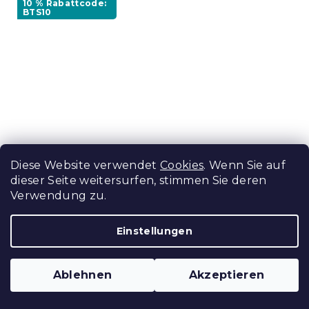
10 % Rabattcode:
BTS10
Diese Website verwendet
Cookies
. Wenn Sie auf
dieser Seite weitersurfen, stimmen Sie deren
Verwendung zu.
Leuchtdecke aus Mikroflanell DINO
BLAU 150x200 cm, blau
Einstellungen
Auf Lager
(>10 Stücke)
In Den Warenkorb
13,80 €
Ablehnen
Akzeptieren
Sale