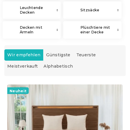
Leuchtende
Sitzsäcke
Decken
Decken mit
Plüschtiere mit
Ärmeln
einer Decke
P
r
Wir empfehlen
Günstigste
Teuerste
o
Meistverkauft
Alphabetisch
d
u
k
L
t
i
Neuheit
s
s
o
t
r
e
t
d
i
e
e
r