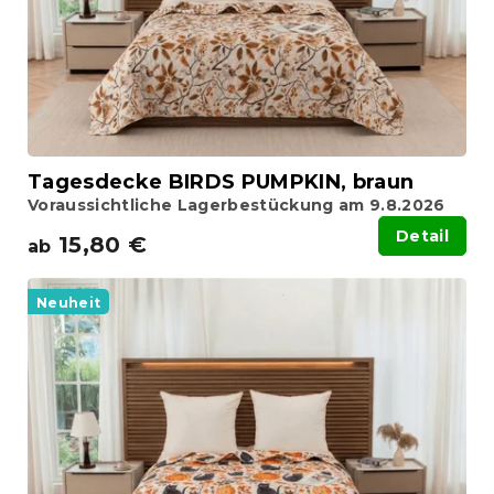
r
P
u
r
n
o
g
d
u
k
t
Tagesdecke BIRDS PUMPKIN, braun
e
Voraussichtliche Lagerbestückung am 9.8.2026
Detail
15,80 €
ab
Neuheit