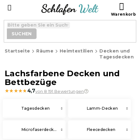
Zum
WAR
Inhalt
springen
SUCHEN
Startseite
Räume
Heimtextilien
Decken und
Tagesdecken
Lachsfarbene Decken und
Bettbezüge
★★★★★
★★★★★
4,7
von 8 191 Bewertungen
Tagesdecken
Lamm-Decken
Microfaserdecken
Fleecedecken