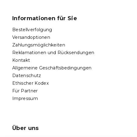
F
u
ß
Informationen für Sie
z
e
Bestellverfolgung
i
Versandoptionen
l
Zahlungsmöglichkeiten
e
Reklamationen und Rücksendungen
Kontakt
Allgemeine Geschäftsbedingungen
Datenschutz
Ethischer Kodex
Für Partner
Impressum
Über uns