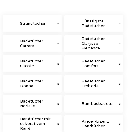
Günstigste
Strandtücher
Badetücher
Badetücher
Badetücher
Clarysse
Carrara
Elegance
Badetücher
Badetücher
Classic
Comfort
Badetücher
Badetücher
Donna
Emboria
Badetücher
Bambusbadetücher
Norielle
Handtücher mit
Kinder-Lizenz-
dekorativem
Handtücher
Rand