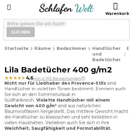
Zum
WAR
Inhalt
springen
SUCHEN
Startseite
Räume
Badezimmer
Handtücher
Ba
und
Badetücher
Lila Badetücher 400 g/m2
★★★★★
★★★★★
4,6
von 4 013 Bewertungen
Nicht nur für Liebhaber des Provence-Stils
sind
Handtücher in violetten Tönen bestimmt. Erinnern auch
Sie sich an den Sommerurlaub in
Südfrankreich.
Violette
Handtücher mit einem
Gewicht von 400 g/m²
sind aus natürlichen
Baumwollfasern hergestellt. Das mittlere Gewicht macht
die Handtücher zu klassischen und sehr beliebten in
vielen Haushalten. Verlieben auch Sie sich in ihre
Weichheit, Saugfähigkeit und Formstabilität.