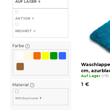
AUF LAGER
6
L
u
e
i
k
s
t
AKTION
t
0
s
e
o
d
r
NEUHEIT
0
e
t
r
i
P
Farbe
e
?
r
r
o
u
d
n
Waschlappe
u
g
cm, azurbla
k
Auf Lager
(>10
t
e
1 €
Material
?
100% Baumwolle
7