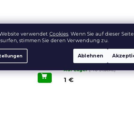
 Website verwendet
Cookies
. Wenn Sie auf dieser Seite
rsurfen, stimmen Sie deren Verwendung zu.
n CLASSIC 15x24
Waschlappen CLASSIC 1
Ablehnen
Akzepti
tellungen
cm, orange
Auf Lager
(>10 Stücke)
1 €