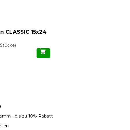
n CLASSIC 15x24
 Stücke)
S
t
e
u
e
r
e
s
l
e
amm - bis zu 10% Rabatt
m
llen
e