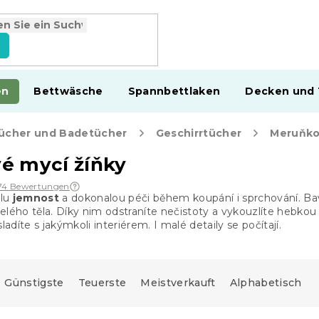
en
Bettwäsche
Spannbettlaken
Decken und
ücher und Badetücher
Geschirrtücher
Meruňko
é mycí žíňky
74 Bewertungen
ělu
jemnost
a dokonalou péči během koupání i sprchování. Ba
elého těla. Díky nim odstraníte nečistoty a vykouzlíte hebko
ladíte s jakýmkoli interiérem. I malé detaily se počítají.
Günstigste
Teuerste
Meistverkauft
Alphabetisch