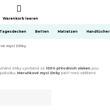
Warenkorb leeren
WARENKORB
 Tagesdecken
Betten
Matratzen
Handtücher
vé mycí žíňky
vlněné žínky vyrobené ze
100% přírodních vláken
jsou
u pokožku.
Meruňkové mycí žínky
patří mezi oblíbené