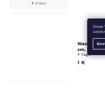
7
Artikel
Diese
weite
Waschlappe
Eins
cm, grün
7 Tage
1 €