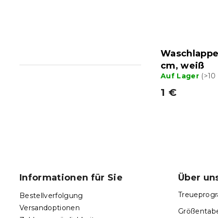
Waschlappe
cm, weiß
Auf Lager
(>10
1 €
F
u
ß
Informationen für Sie
Über un
z
e
Treueprogr
Bestellverfolgung
i
Versandoptionen
Größentabe
l