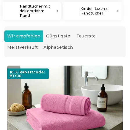
Handtücher mit
Kinder-Lizenz-
dekorativem
Handtücher
Rand
P
r
Wir empfehlen
Günstigste
Teuerste
o
Meistverkauft
Alphabetisch
d
u
k
L
t
i
10 % Rabattcode:
s
BTS10
s
o
t
r
e
t
d
i
e
e
r
r
P
u
r
n
o