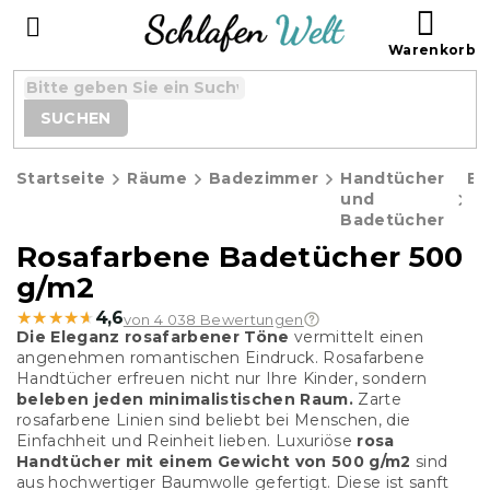
Zum
WAR
Inhalt
springen
SUCHEN
Startseite
Räume
Badezimmer
Handtücher
Ba
und
Badetücher
Rosafarbene Badetücher 500
g/m2
★★★★★
★★★★★
4,6
von 4 038 Bewertungen
Die Eleganz rosafarbener Töne
vermittelt einen
angenehmen romantischen Eindruck. Rosafarbene
Handtücher erfreuen nicht nur Ihre Kinder, sondern
beleben jeden minimalistischen Raum.
Zarte
rosafarbene Linien sind beliebt bei Menschen, die
Einfachheit und Reinheit lieben.
Luxuriöse
rosa
Handtücher mit einem Gewicht von 500 g/m2
sind
aus hochwertiger Baumwolle gefertigt. Diese ist sanft