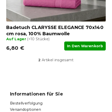
Badetuch CLARYSSE ELEGANCE 70x140
cm rosa, 100% Baumwolle
Auf Lager
(>10 Stücke)
In Den Warenkorb
6,80 €
2
Artikel insgesamt
S
t
e
u
F
e
u
r
ß
e
Informationen für Sie
l
z
e
e
Bestellverfolgung
m
i
e
Versandoptionen