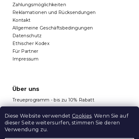
l
n
Zahlungsmöglichkeiten
e
t
Reklamationen und Rücksendungen
e
d
Kontakt
e
Allgemeine Geschäftsbedingungen
r
Datenschutz
L
Ethischer Kodex
i
s
Für Partner
t
Impressum
e
Über uns
Treueprogramm - bis zu 10% Rabatt
Größentabellen
Diese Website verwendet
Cookies
. Wenn Sie auf
dieser Seite weitersurfen, stimmen Sie deren
Verwendung zu.