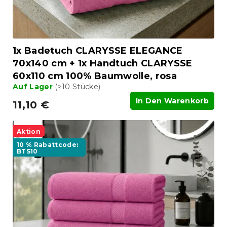
g
d
u
k
t
1x Badetuch CLARYSSE ELEGANCE
e
70x140 cm + 1x Handtuch CLARYSSE
60x110 cm 100% Baumwolle, rosa
Auf Lager
(>10 Stücke)
In Den Warenkorb
11,10 €
Aktion
10 % Rabattcode:
BTS10