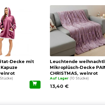
itat-Decke mit
Leuchtende weihnachtl
 Kapuze
Mikroplüsch-Decke PA
einrot
CHRISTMAS, weinrot
 Stücke)
Auf Lager
(10 Stücke)
13,40 €
S
t