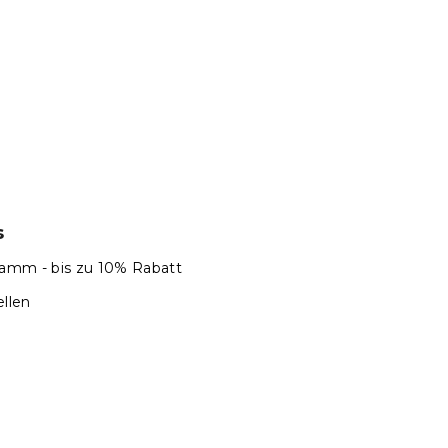
s
amm - bis zu 10% Rabatt
llen