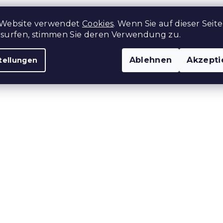
e
u
 Website verwendet
Cookies
. Wenn Sie auf dieser Seite
e
rsurfen, stimmen Sie deren Verwendung zu.
r
e
l
Ablehnen
Akzepti
tellungen
e
m
e
n
t
e
d
e
r
L
i
s
t
e