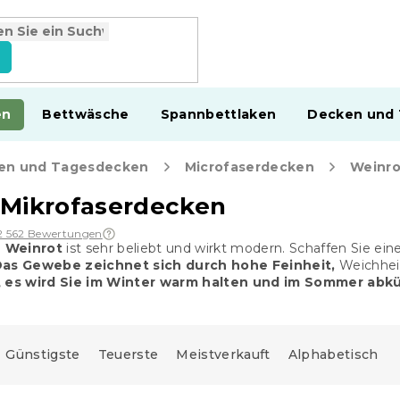
en
Bettwäsche
Spannbettlaken
Decken und
en und Tagesdecken
Microfaserdecken
Weinro
 Mikrofaserdecken
2 562 Bewertungen
e Weinrot
ist sehr beliebt und wirkt modern. Schaffen Sie ei
as Gewebe zeichnet sich durch hohe Feinheit,
Weichhei
,
es wird Sie im Winter warm halten und im Sommer abkü
Günstigste
Teuerste
Meistverkauft
Alphabetisch