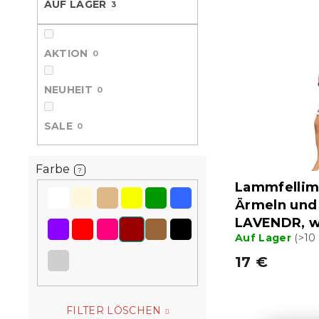
AUF LAGER
3
L
u
e
i
k
s
t
AKTION
t
0
s
e
o
d
r
NEUHEIT
0
e
t
r
i
SALE
0
P
e
r
r
o
u
Farbe
?
d
n
Lammfellim
u
g
Ärmeln und
k
LAVENDR, w
t
Auf Lager
(>10
e
17 €
FILTER LÖSCHEN