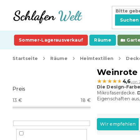
Zum
Inhalt
springen
Suchen
Sommer-Lagerausverkauf
Räume
Gart
Startseite
Räume
Heimtextilien
Deck
S
Weinrote
e
★★★★★
★★★★★
4,6
von 
i
Die Design-Farb
Preis
t
Mikrofaserdecke.
D
e
Eigenschaften aus
13
€
18
€
n
l
P
e
r
Wir empfehlen
i
o
s
d
t