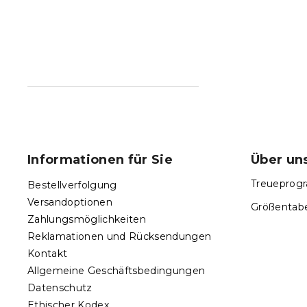
F
u
ß
Informationen für Sie
Über un
z
e
Treueprogr
Bestellverfolgung
i
Versandoptionen
Größentabe
l
Zahlungsmöglichkeiten
e
Reklamationen und Rücksendungen
Kontakt
Allgemeine Geschäftsbedingungen
Datenschutz
Ethischer Kodex