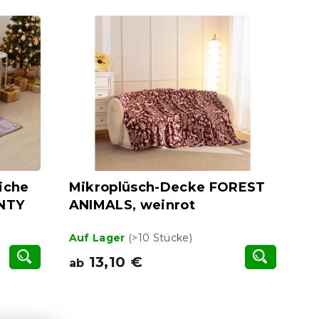
iche
Mikroplüsch-Decke FOREST
INTY
ANIMALS, weinrot
Auf Lager
(>10 Stücke)
13,10 €
ab