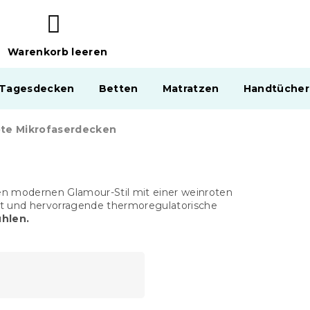
Warenkorb leeren
WARENKORB
 Tagesdecken
Betten
Matratzen
Handtücher
te Mikrofaserdecken
nen modernen Glamour-Stil mit einer weinroten
t und hervorragende thermoregulatorische
hlen.