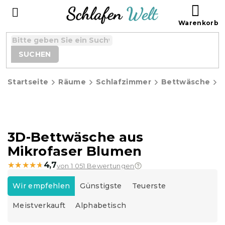
Zum
WAR
Inhalt
springen
SUCHEN
Startseite
Räume
Schlafzimmer
Bettwäsche
3D-Bettwäsche aus
Mikrofaser Blumen
★★★★★
★★★★★
4,7
von 1 051 Bewertungen
P
r
Wir empfehlen
Günstigste
Teuerste
o
Meistverkauft
Alphabetisch
d
u