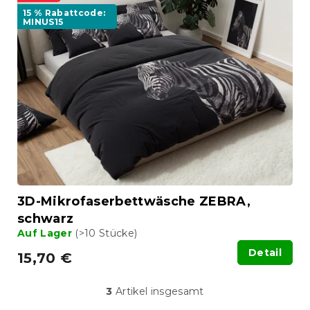
15 % Rabattcode:
MINUS15
3D-Mikrofaserbettwäsche ZEBRA,
schwarz
Auf Lager
(>10 Stücke)
Detail
15,70 €
3
Artikel insgesamt
S