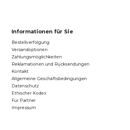
t
e
u
F
e
u
r
ß
e
Informationen für Sie
l
z
e
e
Bestellverfolgung
m
i
e
Versandoptionen
l
n
Zahlungsmöglichkeiten
e
t
Reklamationen und Rücksendungen
e
d
Kontakt
e
Allgemeine Geschäftsbedingungen
r
Datenschutz
L
Ethischer Kodex
i
s
Für Partner
t
Impressum
e