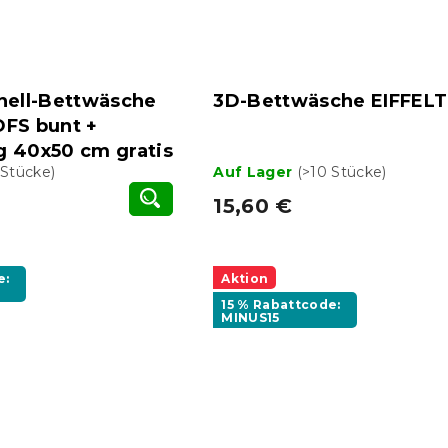
nell-Bettwäsche
3D-Bettwäsche EIFFEL
S bunt +
g 40x50 cm gratis
 Stücke)
Auf Lager
(>10 Stücke)
15,60 €
e:
Aktion
15 % Rabattcode:
MINUS15