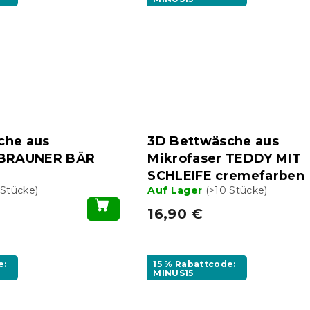
che aus
3D Bettwäsche aus
 BRAUNER BÄR
Mikrofaser TEDDY MIT
SCHLEIFE cremefarben
 Stücke)
Auf Lager
(>10 Stücke)
16,90 €
e:
15 % Rabattcode:
MINUS15