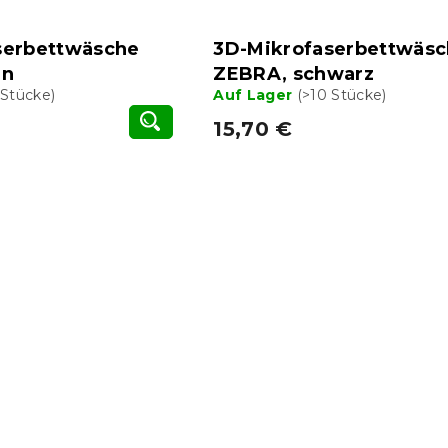
serbettwäsche
3D-Mikrofaserbettwäs
un
ZEBRA, schwarz
 Stücke)
Auf Lager
(>10 Stücke)
15,70 €
S
t
e
u
e
r
e
l
e
m
e
n
t
e