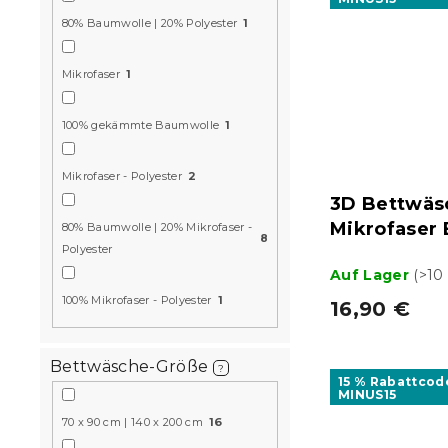
80% Baumwolle | 20% Polyester
1
Mikrofaser
1
100% gekämmte Baumwolle
1
Mikrofaser - Polyester
2
3D Bettwäs
Mikrofaser
80% Baumwolle | 20% Mikrofaser -
8
Polyester
Auf Lager
(>10
100% Mikrofaser - Polyester
1
16,90 €
Bettwäsche-Größe
?
15 % Rabattcod
MINUS15
70 x 90 cm | 140 x 200 cm
16