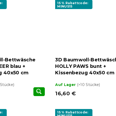
e:
15 % Rabattcode:
MINUS15
l-Bettwäsche
3D Baumwoll-Bettwäsc
ER blau +
HOLLY PAWS bunt +
g 40x50 cm
Kissenbezug 40x50 cm 
 Stücke)
Auf Lager
(>10 Stücke)
16,60 €
e:
15 % Rabattcode:
MINUS15