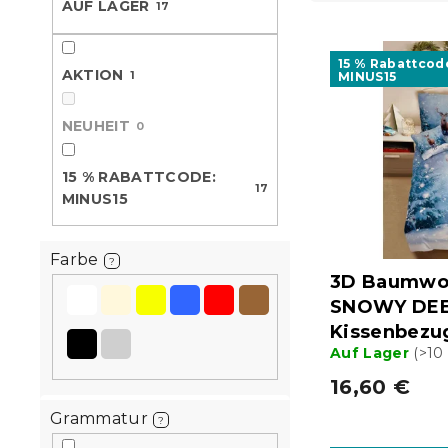
AUF LAGER
d
17
e
L
u
i
k
15 % Rabattcod
s
t
AKTION
1
MINUS15
t
s
e
o
NEUHEIT
0
d
r
e
t
15 % RABATTCODE:
r
i
17
MINUS15
P
e
r
r
o
u
Farbe
?
d
n
3D Baumwol
u
g
SNOWY DEE
k
Kissenbezu
t
Auf Lager
(>10
e
16,60 €
Grammatur
?