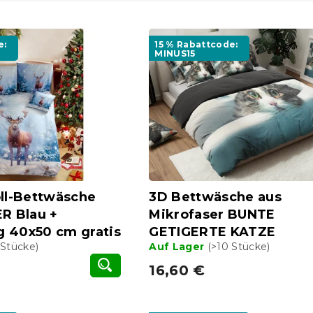
e:
15 % Rabattcode:
MINUS15
l-Bettwäsche
3D Bettwäsche aus
R Blau +
Mikrofaser BUNTE
g 40x50 cm gratis
GETIGERTE KATZE
 Stücke)
Auf Lager
(>10 Stücke)
16,60 €