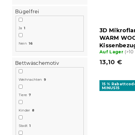
Bügelfrei
Ja
1
3D Mikrofla
WARM WOOF
Nein
16
Kissenbezu
Auf Lager
(>10
13,10 €
Bettwäschemotiv
Weihnachten
9
15 % Rabattcod
MINUS15
Tiere
7
Kinder
8
Stadt
1