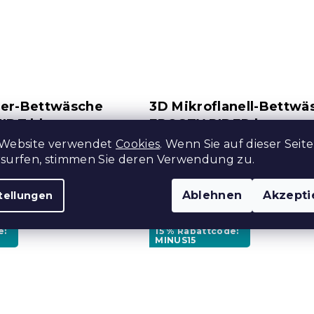
ser-Bettwäsche
3D Mikroflanell-Bettwä
DT blau-grau
FROSTY RIDER bunt +
Kissenbezug 40x50 cm 
 Website verwendet
Cookies
. Wenn Sie auf dieser Seite
 Stücke)
Auf Lager
(>10 Stücke)
rsurfen, stimmen Sie deren Verwendung zu.
13,10 €
Ablehnen
Akzepti
tellungen
e:
15 % Rabattcode:
MINUS15