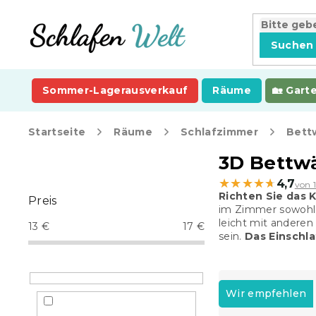
Zum
Inhalt
springen
Suchen
Sommer-Lagerausverkauf
Räume
Gart
Startseite
Räume
Schlafzimmer
Bett
S
3D Bettwä
e
★★★★★
★★★★★
4,7
von 
i
Richten Sie das
Preis
t
im Zimmer sowohl 
e
leicht mit anderen
13
€
17
€
n
sein.
Das Einschla
l
e
P
i
r
Wir empfehlen
s
o
t