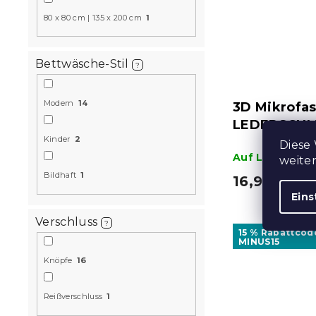
80 x 80 cm | 135 x 200 cm
1
Bettwäsche-Stil
?
Modern
14
3D Mikrofa
LEDERSCHMI
Kinder
2
Diese
Auf Lager
(>10
weite
Bildhaft
1
16,90 €
Eins
Verschluss
?
15 % Rabattcod
MINUS15
Knöpfe
16
Reißverschluss
1