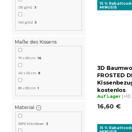
15 % Rabattcod
MINUS15
130 g/m2
3
140 g/m2
5
Maße des Kissens
70 x 90 cm
16
3D Baumwol
40 x 50 cm
8
FROSTED DE
Kissenbezu
80 x 80 cm
1
kostenlos
Auf Lager
(>10
16,60 €
Material
?
100% Mikrofaser
3
15 % Rabattcod
MINUS15