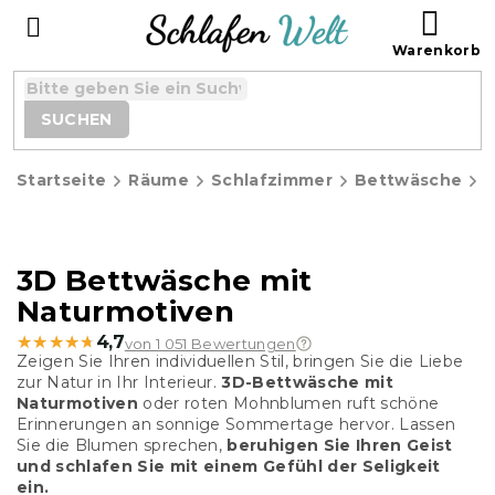
Zum
WAR
Inhalt
springen
SUCHEN
Startseite
Räume
Schlafzimmer
Bettwäsche
3D Bettwäsche mit
Naturmotiven
★★★★★
★★★★★
4,7
von 1 051 Bewertungen
Zeigen Sie Ihren individuellen Stil, bringen Sie die Liebe
zur Natur in Ihr Interieur.
3D-Bettwäsche mit
Naturmotiven
oder roten Mohnblumen ruft schöne
Erinnerungen an sonnige Sommertage hervor. Lassen
Sie die Blumen sprechen,
beruhigen Sie Ihren Geist
und schlafen Sie mit einem Gefühl der Seligkeit
ein.