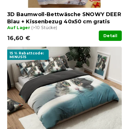
k
t
3D Baumwoll-Bettwäsche SNOWY DEER
e
Blau + Kissenbezug 40x50 cm gratis
Auf Lager
(>10 Stücke)
Detail
16,60 €
15 % Rabattcode:
MINUS15