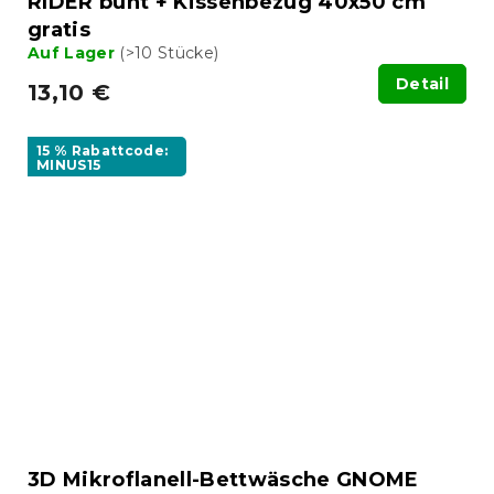
RIDER bunt + Kissenbezug 40x50 cm
gratis
Auf Lager
(>10 Stücke)
Detail
13,10 €
15 % Rabattcode:
MINUS15
3D Mikroflanell-Bettwäsche GNOME