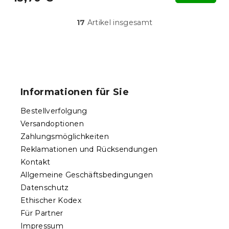
17
Artikel insgesamt
S
t
e
u
F
e
u
r
ß
e
Informationen für Sie
l
z
e
e
Bestellverfolgung
m
i
e
Versandoptionen
l
n
Zahlungsmöglichkeiten
e
t
Reklamationen und Rücksendungen
e
d
Kontakt
e
Allgemeine Geschäftsbedingungen
r
Datenschutz
L
Ethischer Kodex
i
s
Für Partner
t
Impressum