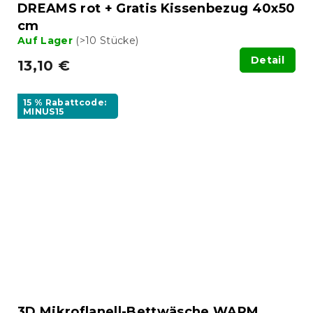
DREAMS rot + Gratis Kissenbezug 40x50
cm
Auf Lager
(>10 Stücke)
Detail
13,10 €
15 % Rabattcode:
MINUS15
3D Mikroflanell-Bettwäsche WARM