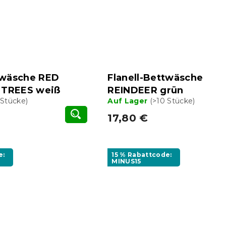
twäsche RED
Flanell-Bettwäsche
 TREES weiß
REINDEER grün
 Stücke)
Auf Lager
(>10 Stücke)
17,80 €
e:
15 % Rabattcode:
MINUS15