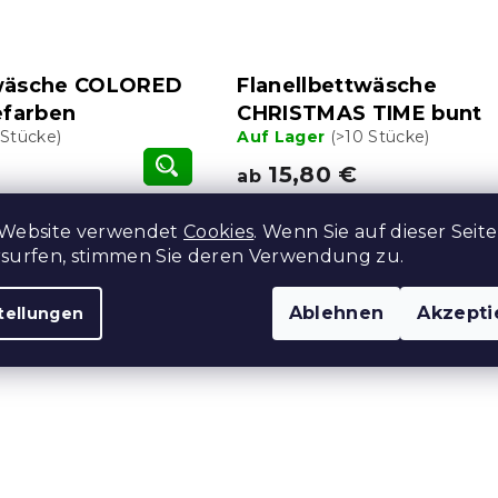
twäsche COLORED
Flanellbettwäsche
farben
CHRISTMAS TIME bunt
 Stücke)
Auf Lager
(>10 Stücke)
15,80 €
ab
 Website verwendet
Cookies
. Wenn Sie auf dieser Seite
S
rsurfen, stimmen Sie deren Verwendung zu.
t
e
u
Ablehnen
Akzepti
tellungen
e
r
e
l
e
m
e
n
t