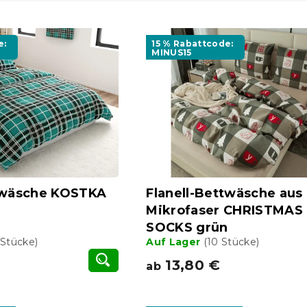
e:
15 % Rabattcode:
MINUS15
ttwäsche KOSTKA
Flanell-Bettwäsche aus
Mikrofaser CHRISTMAS
SOCKS grün
 Stücke)
Auf Lager
(10 Stücke)
13,80 €
ab