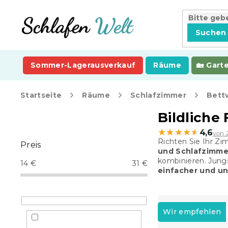
Zum
Inhalt
springen
Suchen
Sommer-Lagerausverkauf
Räume
Gart
Startseite
Räume
Schlafzimmer
Bett
S
Bildliche
e
★★★★★
★★★★★
4,6
von 
i
Richten Sie Ihr Zi
Preis
t
und Schlafzimme
e
kombinieren. Jungs
14
€
31
€
n
einfacher und un
l
e
P
i
r
Wir empfehlen
s
o
t