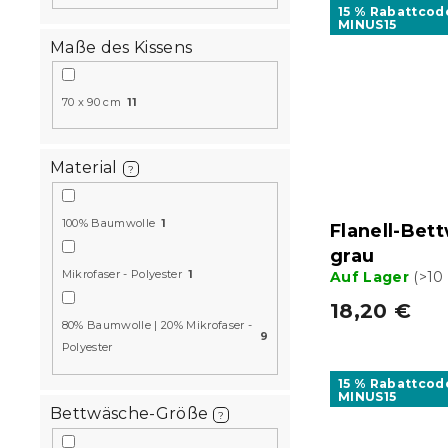
15 % Rabattcod
MINUS15
Maße des Kissens
70 x 90 cm
11
Material
?
100% Baumwolle
1
Flanell-Be
grau
Mikrofaser - Polyester
1
Auf Lager
(>10
18,20 €
80% Baumwolle | 20% Mikrofaser -
9
Polyester
15 % Rabattcod
MINUS15
Bettwäsche-Größe
?