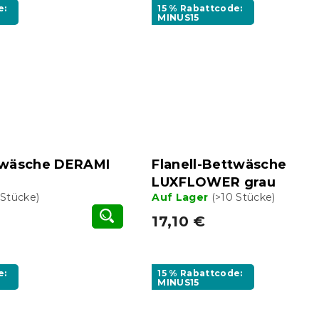
e:
15 % Rabattcode:
MINUS15
ttwäsche DERAMI
Flanell-Bettwäsche
LUXFLOWER grau
 Stücke)
Auf Lager
(>10 Stücke)
17,10 €
e:
15 % Rabattcode:
MINUS15