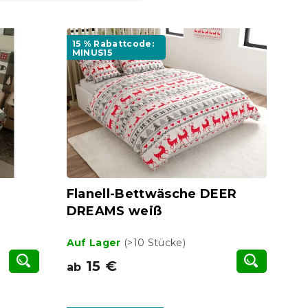
15 % Rabattcode:
MINUS15
Flanell-Bettwäsche DEER
DREAMS weiß
Auf Lager
(>10 Stücke)
15 €
ab