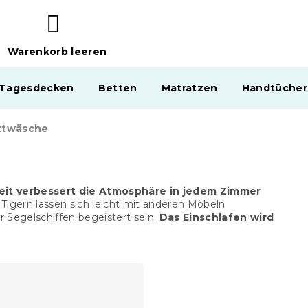
Warenkorb leeren
WARENKORB
 Tagesdecken
Betten
Matratzen
Handtücher
ettwäsche
heit verbessert die Atmosphäre in jedem Zimmer
ern lassen sich leicht mit anderen Möbeln
 Segelschiffen begeistert sein.
Das Einschlafen wird