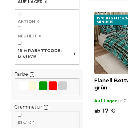
AUF LAGER
d
11
e
L
u
i
k
15 % Rabattcod
s
t
AKTION
0
MINUS15
t
s
e
o
NEUHEIT
0
d
r
e
t
15 % RABATTCODE:
r
i
11
MINUS15
P
e
r
r
o
u
Farbe
?
d
n
Flanell Be
u
g
grün
k
t
Auf Lager
(>10
e
Grammatur
?
17 €
ab
135 g/m2
1