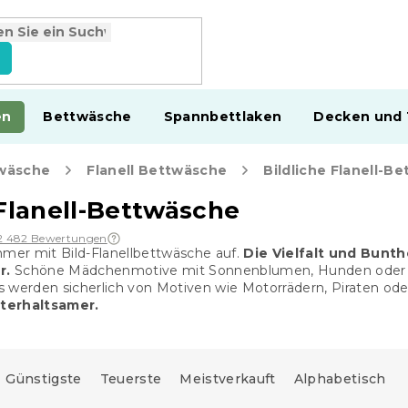
en
Bettwäsche
Spannbettlaken
Decken und
wäsche
Flanell Bettwäsche
Bildliche Flanell-B
 Flanell-Bettwäsche
2 482 Bewertungen
mmer mit Bild-Flanellbettwäsche auf.
Die Vielfalt und Bunt
r.
Schöne Mädchenmotive mit Sonnenblumen, Hunden oder Tig
 werden sicherlich von Motiven wie Motorrädern, Piraten oder
terhaltsamer.
Günstigste
Teuerste
Meistverkauft
Alphabetisch