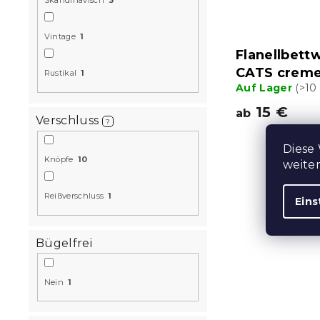
Skandinavisch
3
Vintage
1
Flanellbet
CATS creme
Rustikal
1
Auf Lager
(>10
15 €
ab
Verschluss
?
Diese
Knöpfe
10
weite
Reißverschluss
1
Eins
Bügelfrei
Nein
1