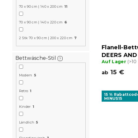
70 x 90 cm | 140 x 200 cm
11
70 x 90 cm | 140 x 220 cm
6
2 Stk 70 x 90 cm | 200 x 220 cm
7
Flanell-Bet
DEERS AND
Bettwäsche-Stil
?
Auf Lager
(>10
15 €
ab
Modern
5
Retro
1
15 % Rabattcod
MINUS15
Kinder
1
Ländlich
5