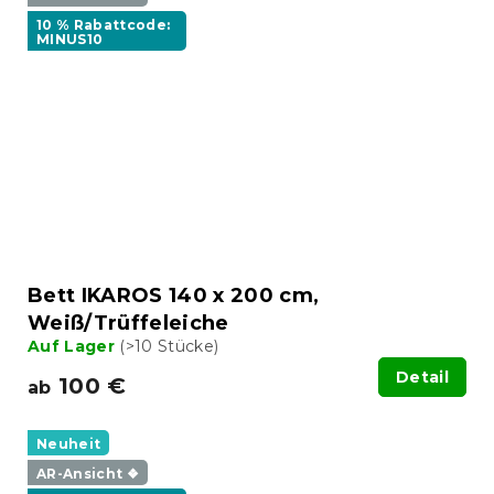
10 % Rabattcode:
MINUS10
Bett IKAROS 140 x 200 cm,
Weiß/Trüffeleiche
Auf Lager
(>10 Stücke)
Detail
100 €
ab
Neuheit
AR-Ansicht ❖