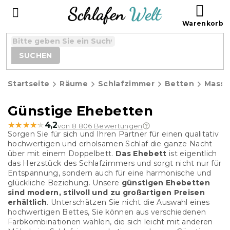
Zum
WAR
Inhalt
springen
SUCHEN
Startseite
Räume
Schlafzimmer
Betten
Massi
Günstige Ehebetten
★★★★★
★★★★★
4,2
von 8 806 Bewertungen
Sorgen Sie für sich und Ihren Partner für einen qualitativ
hochwertigen und erholsamen Schlaf die ganze Nacht
über mit einem Doppelbett.
Das Ehebett
ist eigentlich
das Herzstück des Schlafzimmers und sorgt nicht nur für
Entspannung, sondern auch für eine harmonische und
glückliche Beziehung. Unsere
günstigen Ehebetten
sind modern, stilvoll und zu großartigen Preisen
erhältlich
. Unterschätzen Sie nicht die Auswahl eines
hochwertigen Bettes, Sie können aus verschiedenen
Farbkombinationen wählen, die sich leicht mit anderen