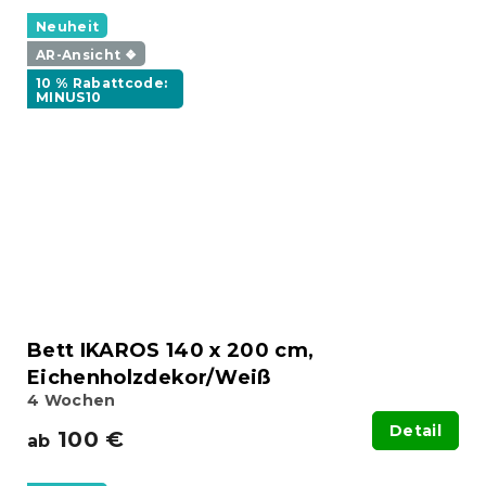
Neuheit
AR-Ansicht ❖
10 % Rabattcode:
MINUS10
Bett IKAROS 140 x 200 cm,
Eichenholzdekor/Weiß
4 Wochen
Detail
100 €
ab