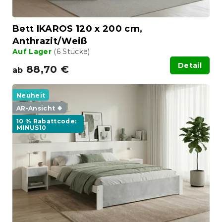
u
k
t
Bett IKAROS 120 x 200 cm,
e
Anthrazit/Weiß
Auf Lager
(6 Stücke)
Detail
88,70 €
ab
Neuheit
AR-Ansicht ❖
10 % Rabattcode:
MINUS10