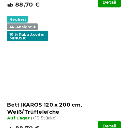
Detail
88,70 €
ab
Neuheit
AR-Ansicht ❖
10 % Rabattcode:
MINUS10
Bett IKAROS 120 x 200 cm,
Weiß/Trüffeleiche
Auf Lager
(>10 Stücke)
Detail