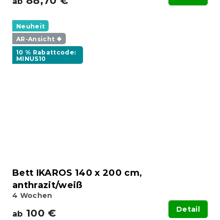
88,70 €
ab
Neuheit
AR-Ansicht ❖
10 % Rabattcode:
MINUS10
Bett IKAROS 140 x 200 cm,
anthrazit/weiß
4 Wochen
Detail
100 €
ab