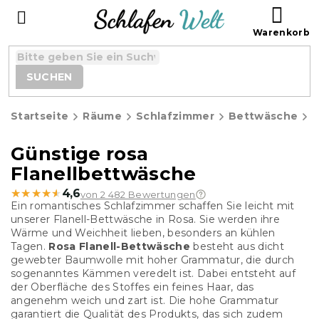
Zum
WAR
Inhalt
springen
SUCHEN
Startseite
Räume
Schlafzimmer
Bettwäsche
F
Günstige rosa
Flanellbettwäsche
★★★★★
★★★★★
4,6
von 2 482 Bewertungen
Ein romantisches Schlafzimmer schaffen Sie leicht mit
unserer Flanell-Bettwäsche in Rosa. Sie werden ihre
Wärme und Weichheit lieben, besonders an kühlen
Tagen.
Rosa Flanell-Bettwäsche
besteht aus dicht
gewebter Baumwolle mit hoher Grammatur, die durch
sogenanntes Kämmen veredelt ist. Dabei entsteht auf
der Oberfläche des Stoffes ein feines Haar, das
angenehm weich und zart ist. Die hohe Grammatur
garantiert die Qualität des Produkts, das sich zudem