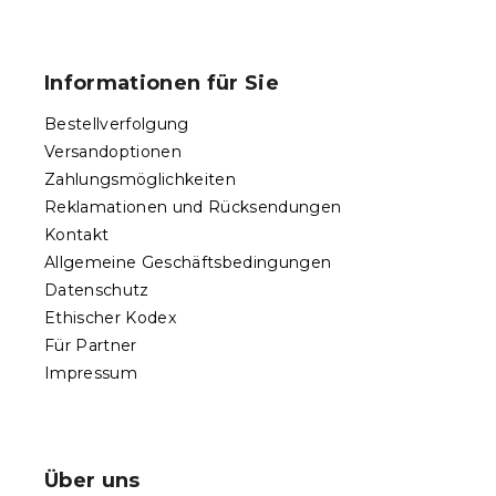
u
F
e
u
r
ß
e
Informationen für Sie
l
z
e
e
Bestellverfolgung
m
i
e
Versandoptionen
l
n
Zahlungsmöglichkeiten
e
t
Reklamationen und Rücksendungen
e
d
Kontakt
e
Allgemeine Geschäftsbedingungen
r
Datenschutz
L
Ethischer Kodex
i
s
Für Partner
t
Impressum
e
Über uns