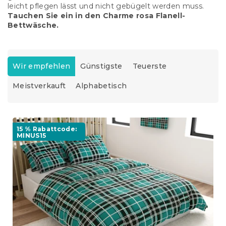
leicht pflegen lässt und nicht gebügelt werden muss.
Tauchen Sie ein in den Charme rosa Flanell-
Bettwäsche.
P
r
Wir empfehlen
Günstigste
Teuerste
o
Meistverkauft
Alphabetisch
d
u
k
L
t
i
15 % Rabattcode:
s
MINUS15
s
o
t
r
e
t
d
i
e
e
r
r
P
u
r
n