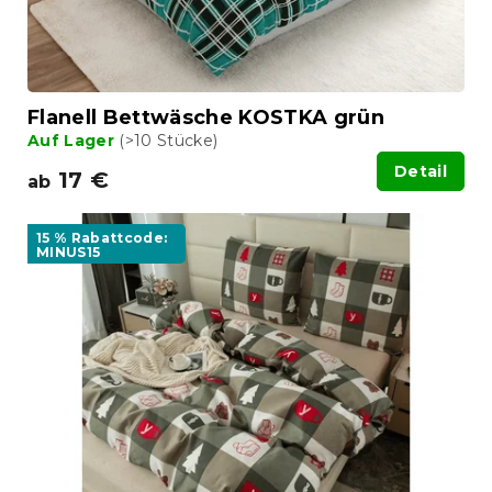
o
g
d
u
k
t
Flanell Bettwäsche KOSTKA grün
e
Auf Lager
(>10 Stücke)
Detail
17 €
ab
15 % Rabattcode:
MINUS15