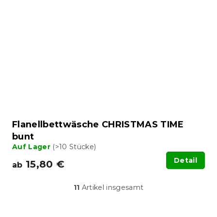
Flanellbettwäsche CHRISTMAS TIME
bunt
Auf Lager
(>10 Stücke)
Detail
15,80 €
ab
11
Artikel insgesamt
S
t
e