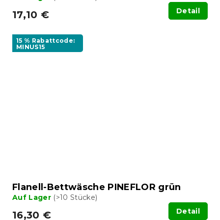
Detail
17,10 €
15 % Rabattcode:
MINUS15
Flanell-Bettwäsche PINEFLOR grün
Auf Lager
(>10 Stücke)
Detail
16,30 €