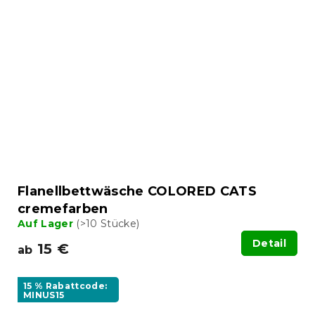
Flanellbettwäsche COLORED CATS
cremefarben
Auf Lager
(>10 Stücke)
Detail
15 €
ab
15 % Rabattcode:
MINUS15