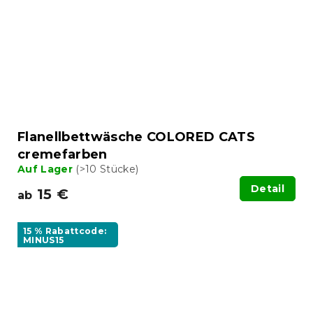
Flanellbettwäsche COLORED CATS
cremefarben
Auf Lager
(>10 Stücke)
Detail
15 €
ab
15 % Rabattcode:
MINUS15