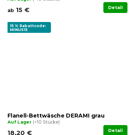
Detail
15 €
ab
15 % Rabattcode:
MINUS15
Flanell-Bettwäsche DERAMI grau
Auf Lager
(>10 Stücke)
Detail
18,20 €