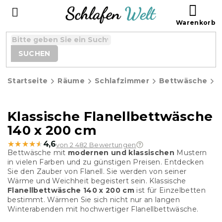
Zum
WAR
Inhalt
springen
SUCHEN
Startseite
Räume
Schlafzimmer
Bettwäsche
F
Klassische Flanellbettwäsche
140 x 200 cm
★★★★★
★★★★★
4,6
von 2 482 Bewertungen
Bettwäsche mit
modernen und klassischen
Mustern
in vielen Farben und zu günstigen Preisen. Entdecken
Sie den Zauber von Flanell. Sie werden von seiner
Wärme und Weichheit begeistert sein. Klassische
Flanellbettwäsche
140 x 200 cm
ist für Einzelbetten
bestimmt. Wärmen Sie sich nicht nur an langen
Winterabenden mit hochwertiger Flanellbettwäsche.