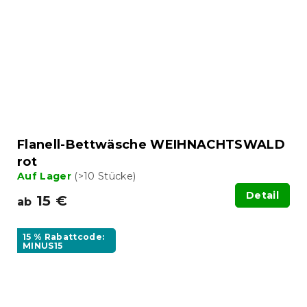
Flanell-Bettwäsche WEIHNACHTSWALD
rot
Auf Lager
(>10 Stücke)
Detail
15 €
ab
15 % Rabattcode:
MINUS15