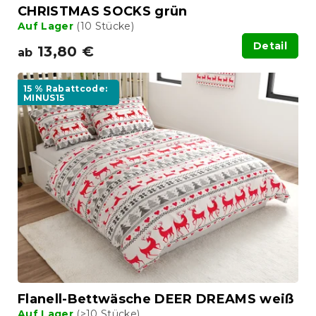
CHRISTMAS SOCKS grün
Auf Lager
(10 Stücke)
Detail
13,80 €
ab
15 % Rabattcode:
MINUS15
Flanell-Bettwäsche DEER DREAMS weiß
Auf Lager
(>10 Stücke)