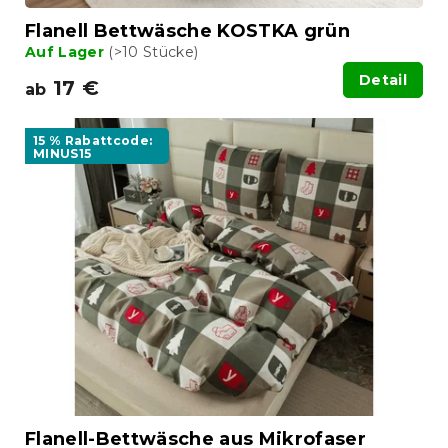
t
Flanell Bettwäsche KOSTKA grün
e
Auf Lager
(>10 Stücke)
Detail
17 €
ab
15 % Rabattcode:
MINUS15
Flanell-Bettwäsche aus Mikrofaser