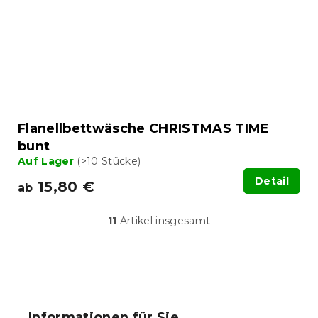
Flanellbettwäsche CHRISTMAS TIME
bunt
Auf Lager
(>10 Stücke)
Detail
15,80 €
ab
11
Artikel insgesamt
S
t
e
u
F
e
u
r
ß
e
Informationen für Sie