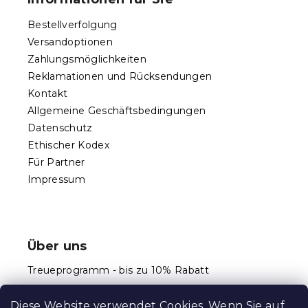
l
z
e
e
Bestellverfolgung
m
i
e
Versandoptionen
l
n
Zahlungsmöglichkeiten
e
t
Reklamationen und Rücksendungen
e
d
Kontakt
e
Allgemeine Geschäftsbedingungen
r
Datenschutz
L
Ethischer Kodex
i
s
Für Partner
t
Impressum
e
Über uns
Treueprogramm - bis zu 10% Rabatt
Größentabellen
Diese Website verwendet
Cookies
. Wenn Sie auf