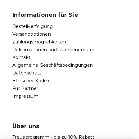
u
ß
Informationen für Sie
z
e
Bestellverfolgung
i
Versandoptionen
l
Zahlungsmöglichkeiten
e
Reklamationen und Rücksendungen
Kontakt
Allgemeine Geschäftsbedingungen
Datenschutz
Ethischer Kodex
Für Partner
Impressum
Über uns
Treueprogramm - bis zu 10% Rabatt