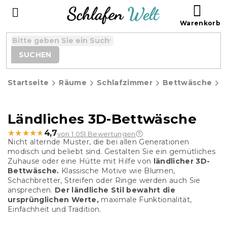
Zum
WAR
Inhalt
springen
SUCHEN
Startseite
Räume
Schlafzimmer
Bettwäsche
Ländliches 3D-Bettwäsche
★★★★★
★★★★★
4,7
von 1 051 Bewertungen
Nicht alternde Muster, die bei allen Generationen
modisch und beliebt sind. Gestalten Sie ein gemütliches
Zuhause oder eine Hütte mit Hilfe von
ländlicher 3D-
Bettwäsche.
Klassische Motive wie Blumen,
Schachbretter, Streifen oder Ringe werden auch Sie
ansprechen.
Der ländliche Stil bewahrt die
ursprünglichen Werte,
maximale Funktionalität,
Einfachheit und Tradition.