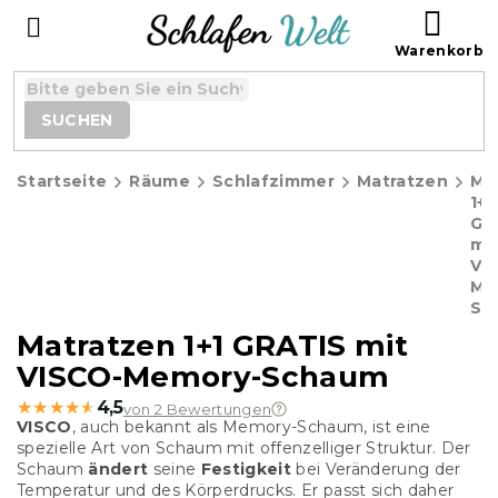
Zum
WAR
Inhalt
springen
SUCHEN
Startseite
Räume
Schlafzimmer
Matratzen
Ma
1+1
GR
mi
VI
Me
Sc
Matratzen 1+1 GRATIS mit
VISCO-Memory-Schaum
★★★★★
★★★★★
4,5
von 2 Bewertungen
VISCO
, auch bekannt als Memory-Schaum, ist eine
spezielle Art von Schaum mit offenzelliger Struktur. Der
Schaum
ändert
seine
Festigkeit
bei Veränderung der
Temperatur und des Körperdrucks. Er passt sich daher