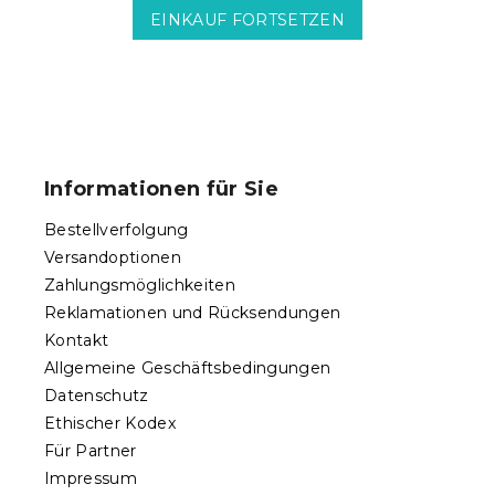
EINKAUF FORTSETZEN
F
u
ß
Informationen für Sie
z
e
Bestellverfolgung
i
Versandoptionen
l
Zahlungsmöglichkeiten
e
Reklamationen und Rücksendungen
Kontakt
Allgemeine Geschäftsbedingungen
Datenschutz
Ethischer Kodex
Für Partner
Impressum