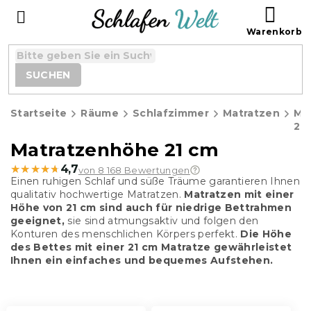
Zum
WAR
Inhalt
springen
SUCHEN
Startseite
Räume
Schlafzimmer
Matratzen
Ma
21
Matratzenhöhe 21 cm
★★★★★
★★★★★
4,7
von 8 168 Bewertungen
Einen ruhigen Schlaf und süße Träume garantieren Ihnen
qualitativ hochwertige Matratzen.
Matratzen mit einer
Höhe von 21 cm sind auch für niedrige Bettrahmen
geeignet,
sie sind atmungsaktiv und folgen den
Konturen des menschlichen Körpers perfekt.
Die Höhe
des Bettes mit einer 21 cm Matratze gewährleistet
Ihnen ein einfaches und bequemes Aufstehen.