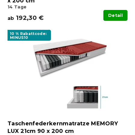
x 200 cm
14 Tage
Detail
192,30 €
ab
10 % Rabattcode:
MINUS10
Taschenfederkernmatratze MEMORY
LUX 21cm 90 x 200 cm