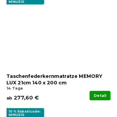
MINUS10
Taschenfederkernmatratze MEMORY
LUX 21cm 140 x 200 cm
14 Tage
Detail
277,60 €
ab
10 % Rabattcode:
MINUS10