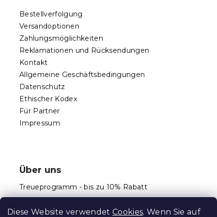
z
e
e
Bestellverfolgung
m
i
e
Versandoptionen
l
n
Zahlungsmöglichkeiten
e
t
Reklamationen und Rücksendungen
e
d
Kontakt
e
Allgemeine Geschäftsbedingungen
r
Datenschutz
L
Ethischer Kodex
i
s
Für Partner
t
Impressum
e
Über uns
Treueprogramm - bis zu 10% Rabatt
Größentabellen
Diese Website verwendet
Cookies
. Wenn Sie auf