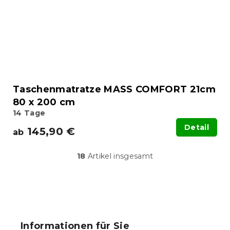
Taschenmatratze MASS COMFORT 21cm
80 x 200 cm
14 Tage
Detail
145,90 €
ab
18
Artikel insgesamt
S
t
e
u
F
e
u
r
ß
e
Informationen für Sie
l