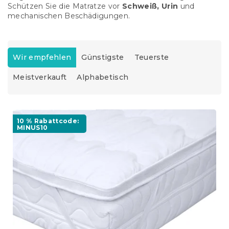
Schützen Sie die Matratze vor
Schweiß, Urin
und
mechanischen Beschädigungen.
P
r
Wir empfehlen
Günstigste
Teuerste
o
Meistverkauft
Alphabetisch
d
u
k
L
t
i
10 % Rabattcode:
s
MINUS10
s
o
t
r
e
t
d
i
e
e
r
r
P
u
r
n
o
g