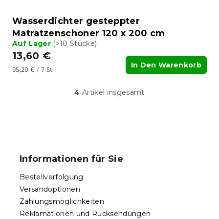
Wasserdichter gesteppter
Matratzenschoner 120 x 200 cm
Auf Lager
(>10 Stücke)
13,60 €
In Den Warenkorb
Verkaufspreis:
95,20 € / 7 St
4
Artikel insgesamt
S
t
e
u
F
e
u
r
ß
e
Informationen für Sie
l
z
e
e
Bestellverfolgung
m
i
e
Versandoptionen
l
n
Zahlungsmöglichkeiten
e
t
Reklamationen und Rücksendungen
e