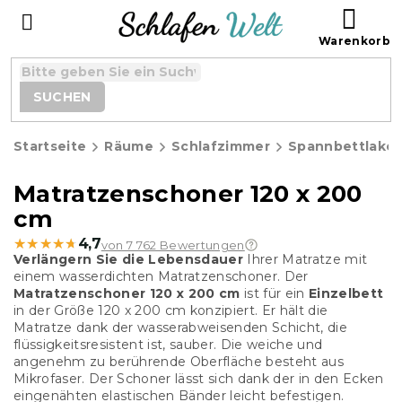
Zum
WAR
Inhalt
springen
SUCHEN
Startseite
Räume
Schlafzimmer
Spannbettlake
Matratzenschoner 120 x 200
cm
★★★★★
★★★★★
4,7
von 7 762 Bewertungen
Verlängern Sie die Lebensdauer
Ihrer Matratze mit
einem wasserdichten Matratzenschoner. Der
Matratzenschoner 120 x 200 cm
ist für ein
Einzelbett
in der Größe 120 x 200 cm konzipiert. Er hält die
Matratze dank der wasserabweisenden Schicht, die
flüssigkeitsresistent ist, sauber. Die weiche und
angenehm zu berührende Oberfläche besteht aus
Mikrofaser. Der Schoner lässt sich dank der in den Ecken
eingenähten elastischen Bänder leicht befestigen.