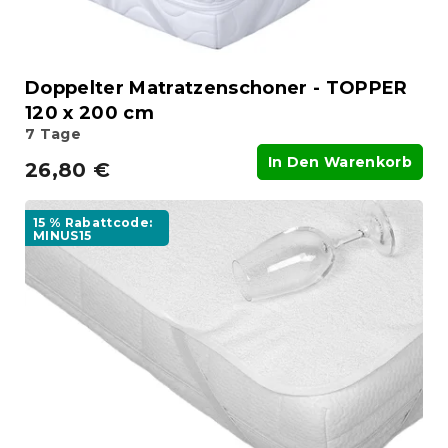
d
u
k
t
Doppelter Matratzenschoner - TOPPER
e
120 x 200 cm
7 Tage
In Den Warenkorb
26,80 €
15 % Rabattcode:
MINUS15