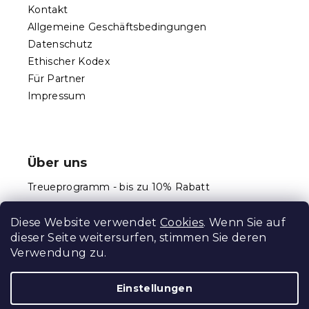
d
Kontakt
e
Allgemeine Geschäftsbedingungen
r
Datenschutz
L
Ethischer Kodex
i
s
Für Partner
t
Impressum
e
Über uns
Treueprogramm - bis zu 10% Rabatt
Größentabellen
Diese Website verwendet
Cookies
. Wenn Sie auf
dieser Seite weitersurfen, stimmen Sie deren
Verwendung zu.
Erstellt von Shoptet Premium
Einstellungen