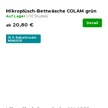
Mikroplüsch-Bettwäsche COLAM grün
Auf Lager
(>10 Stücke)
Detail
20,80 €
ab
15 % Rabattcode:
MINUS15