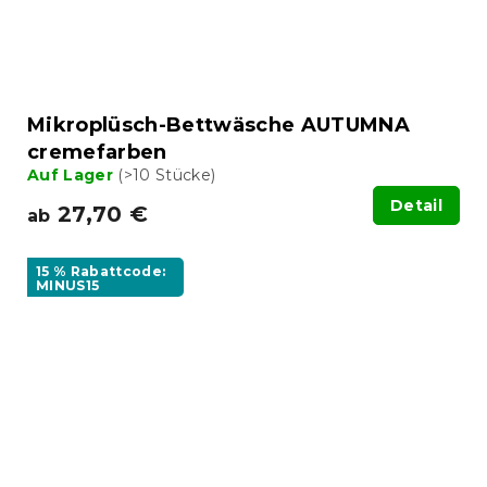
Mikroplüsch-Bettwäsche AUTUMNA
cremefarben
Auf Lager
(>10 Stücke)
Detail
27,70 €
ab
15 % Rabattcode:
MINUS15