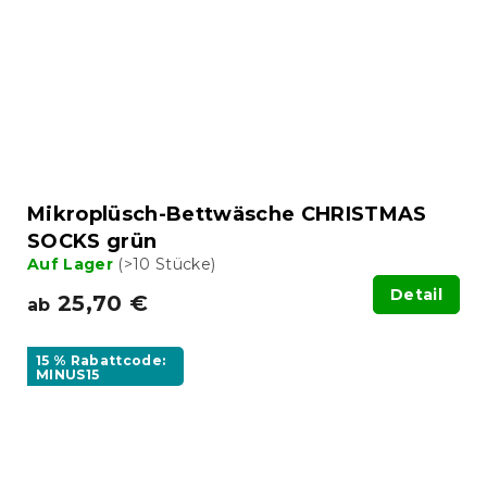
Mikroplüsch-Bettwäsche CHRISTMAS
SOCKS grün
Auf Lager
(>10 Stücke)
Detail
25,70 €
ab
15 % Rabattcode:
MINUS15