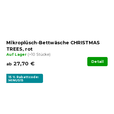
Mikroplüsch-Bettwäsche CHRISTMAS
TREES, rot
Auf Lager
(>10 Stücke)
Detail
27,70 €
ab
15 % Rabattcode:
MINUS15