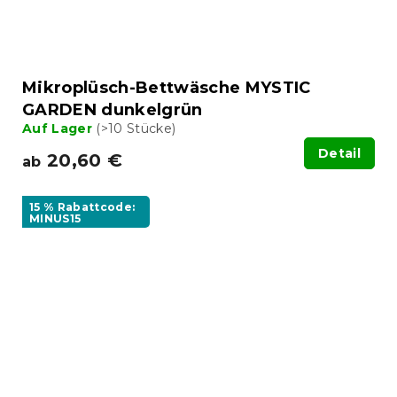
Mikroplüsch-Bettwäsche MYSTIC
GARDEN dunkelgrün
Auf Lager
(>10 Stücke)
Detail
20,60 €
ab
15 % Rabattcode:
MINUS15