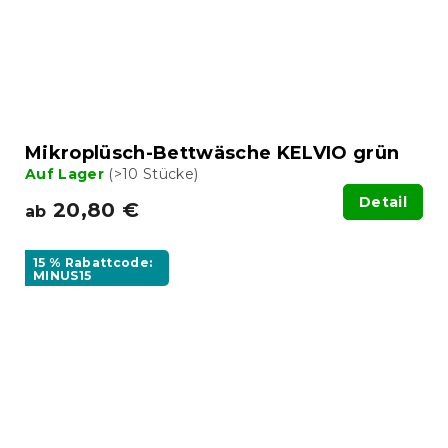
Mikroplüsch-Bettwäsche KELVIO grün
Auf Lager
(>10 Stücke)
Detail
20,80 €
ab
15 % Rabattcode:
MINUS15