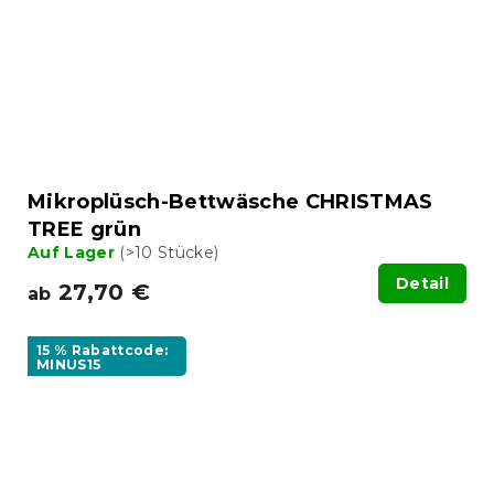
Mikroplüsch-Bettwäsche CHRISTMAS
TREE grün
Auf Lager
(>10 Stücke)
Detail
27,70 €
ab
15 % Rabattcode:
MINUS15