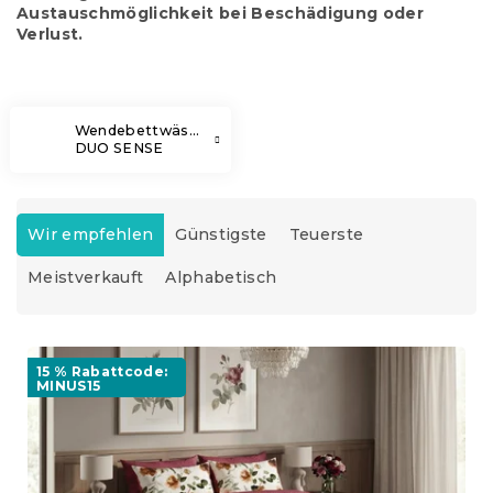
Austauschmöglichkeit bei Beschädigung oder
Verlust.
Wendebettwäsche
DUO SENSE
P
r
Wir empfehlen
Günstigste
Teuerste
o
Meistverkauft
Alphabetisch
d
u
k
L
t
i
15 % Rabattcode:
s
MINUS15
s
o
t
r
e
t
d
i
e