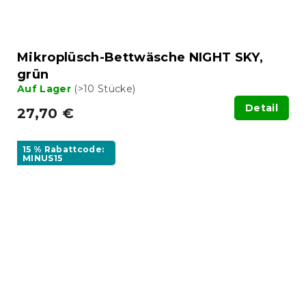
Mikroplüsch-Bettwäsche NIGHT SKY,
grün
Auf Lager
(>10 Stücke)
Detail
27,70 €
15 % Rabattcode:
MINUS15