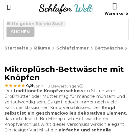
Zum
WAR
Inhalt
springen
SUCHEN
Startseite
Räume
Schlafzimmer
Bettwäsche
P
Mikroplüsch-Bettwäsche mit
Knöpfen
★★★★★
★★★★★
4,8
von 4 110 Bewertungen
Der
traditionelle Knopfverschluss
im Stil unserer
Großmütter oder Mütter mag für manche mühsam und
zeitaufwendig sein. Es gibt jedoch immer noch viele
Fans des klassischen Knopfverschlusses. Der
Knopf
selbst ist ein geschmackvolles dekoratives Element,
das nicht kratzt. Bei Mikroplüsch-Bettwäsche mit
Knopfverschluss wirkt dieser Verschluss wirklich elegant.
Ein riesiger Vorteil ist die
einfache und schnelle