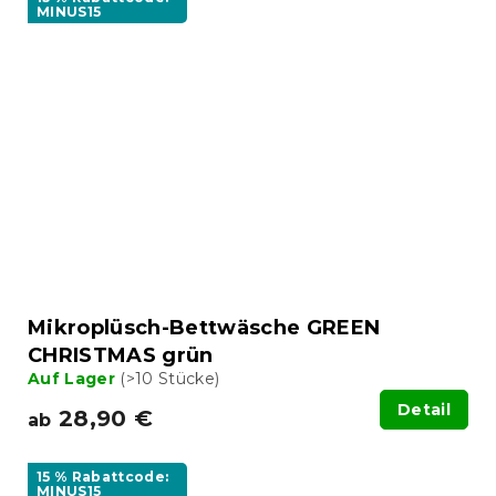
MINUS15
Mikroplüsch-Bettwäsche GREEN
CHRISTMAS grün
Auf Lager
(>10 Stücke)
Detail
28,90 €
ab
15 % Rabattcode:
MINUS15