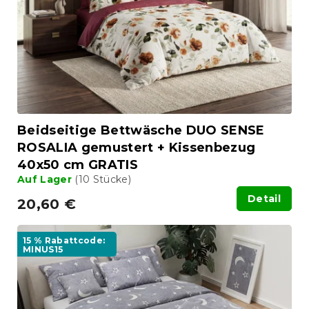
e
r
r
P
u
r
n
o
g
d
u
k
t
Beidseitige Bettwäsche DUO SENSE
e
ROSALIA gemustert + Kissenbezug
40x50 cm GRATIS
Auf Lager
(10 Stücke)
Detail
20,60 €
15 % Rabattcode:
MINUS15