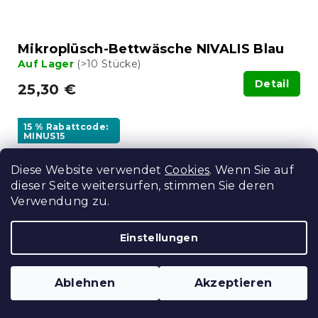
Mikroplüsch-Bettwäsche NIVALIS Blau
Auf Lager
(>10 Stücke)
Detail
25,30 €
15 % Rabattcode:
MINUS15
Diese Website verwendet
Cookies
. Wenn Sie auf
dieser Seite weitersurfen, stimmen Sie deren
Verwendung zu.
Einstellungen
Ablehnen
Akzeptieren