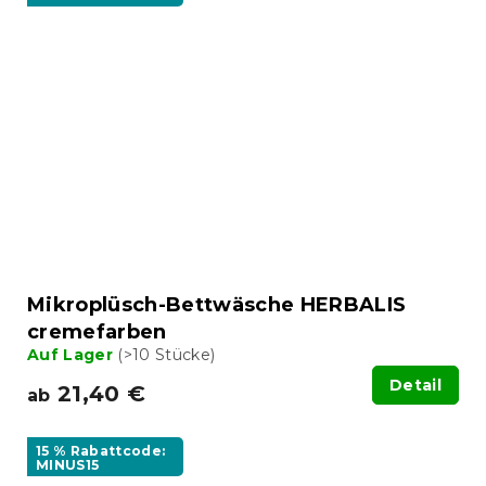
Mikroplüsch-Bettwäsche HERBALIS
cremefarben
Auf Lager
(>10 Stücke)
Detail
21,40 €
ab
15 % Rabattcode:
MINUS15