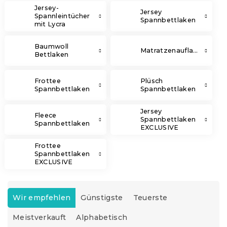
Jersey-
Jersey
Spannleintücher
Spannbettlaken
mit Lycra
Baumwoll
Matratzenauflage
Bettlaken
Frottee
Plüsch
Spannbettlaken
Spannbettlaken
Jersey
Fleece
Spannbettlaken
Spannbettlaken
EXCLUSIVE
Frottee
Spannbettlaken
EXCLUSIVE
P
r
Wir empfehlen
Günstigste
Teuerste
o
Meistverkauft
Alphabetisch
d