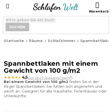
Zum
WAR
Inhalt
springen
SUCHEN
Startseite
Räume
Schlafzimmer
Spannbettlake
Spannbettlaken mit einem
Gewicht von 100 g/m2
★★★★★
★★★★★
4,5
von 36 271 Bewertungen
Bei einem Gewicht von 100 g/m2
finden Sie in der
Regel Spannbettlaken. Sie fühlen sich angenehm und
weich an. Geeignet für alle Haushalte, Ferienhäuser oder
Unterkünfte.