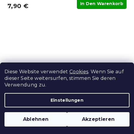
In Den Warenkorb
7,90 €
Diese Website verwendet
Cookies
. Wenn Sie auf
dieser Seite weitersurfen, stimmen Sie deren
Verwendung zu.
Einstellungen
Baumwoll-Bettlaken weiß 140x240 cm
Auf Lager
(>10 Stücke)
Ablehnen
Akzeptieren
In Den Warenkorb
5,10 €