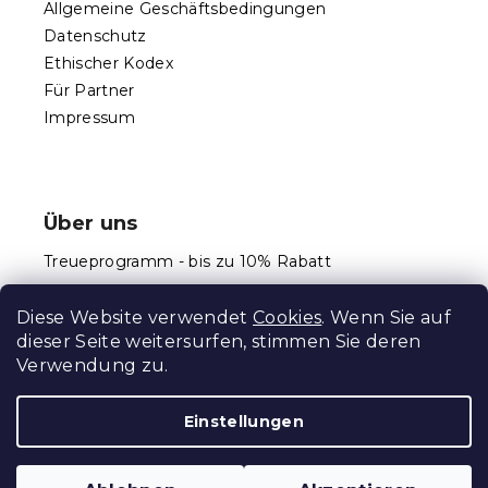
Allgemeine Geschäftsbedingungen
Datenschutz
Ethischer Kodex
Für Partner
Impressum
Über uns
Treueprogramm - bis zu 10% Rabatt
Größentabellen
Diese Website verwendet
Cookies
. Wenn Sie auf
dieser Seite weitersurfen, stimmen Sie deren
Verwendung zu.
Erstellt von Shoptet Premium
Einstellungen
Copyright 2026
Schlafen Welt
. Alle Rechte