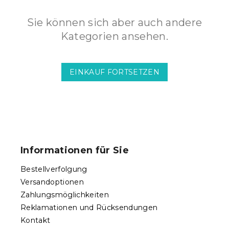
Sie können sich aber auch andere
Kategorien ansehen.
EINKAUF FORTSETZEN
F
u
ß
Informationen für Sie
z
e
Bestellverfolgung
i
Versandoptionen
l
Zahlungsmöglichkeiten
e
Reklamationen und Rücksendungen
Kontakt