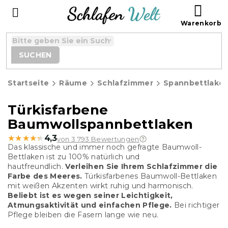
Zum
WAR
Inhalt
springen
SUCHEN
Startseite
Räume
Schlafzimmer
Spannbettlake
Türkisfarbene
Baumwollspannbettlaken
★★★★★
★★★★★
4,3
von 3 793 Bewertungen
Das klassische und immer noch gefragte Baumwoll
-
Bettlaken
ist zu 100% natürlich und
hautfreundlich.
Verleihen Sie Ihrem Schlafzimmer die
Farbe des Meeres.
Türkisfarbenes Baumwoll
-Bettlaken
mit weißen Akzenten wirkt ruhig und harmonisch.
Beliebt ist es wegen seiner Leichtigkeit,
Atmungsaktivität und einfachen Pflege.
Bei richtiger
Pflege bleiben die Fasern lange wie neu.