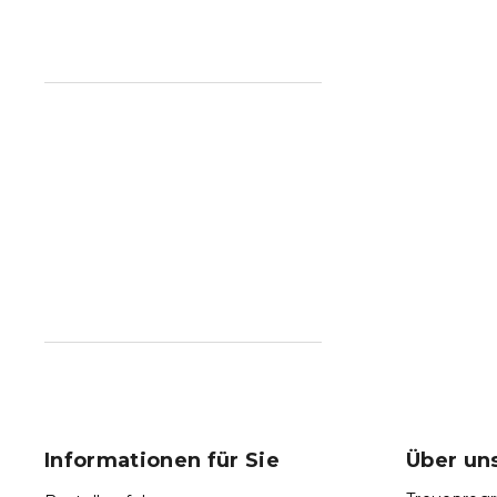
F
u
ß
Informationen für Sie
Über un
z
e