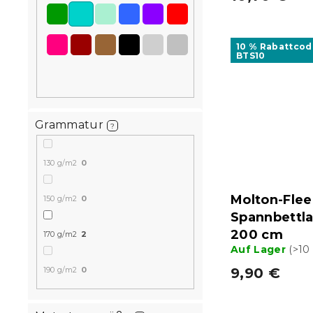
10 % Rabattcod
BTS10
Grammatur
?
130 g/m2
0
Molton-Flee
150 g/m2
0
Spannbettla
200 cm
170 g/m2
2
Auf Lager
(>10
9,90 €
190 g/m2
0