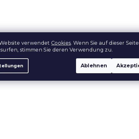
t
e
u
e
r
e
l
 Website verwendet
Cookies
. Wenn Sie auf dieser Seite
e
rsurfen, stimmen Sie deren Verwendung zu.
m
e
n
Ablehnen
Akzepti
tellungen
t
e
d
e
r
L
i
s
t
e