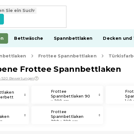
en
Bettwäsche
Spannbettlaken
Decken und
nbettlaken
Frottee Spannbettlaken
Türkisfar
bene Frottee Spannbettlaken
6 520 Bewertungen
Frottee
Fro
ttlaken
Spannbettlaken 90
Spa
derbett
x 200 cm
140 
Frottee
aken
Spannbettlaken
cm
200 x 220 cm