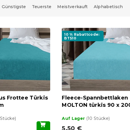
Günstigste
Teuerste
Meistverkauft
Alphabetisch
10 % Rabattcode:
BTS10
us Frottee Türkis
Fleece-Spannbettlaken
cm
MOLTON türkis 90 x 20
 Stücke)
Auf Lager
(10 Stücke)
5,50 €