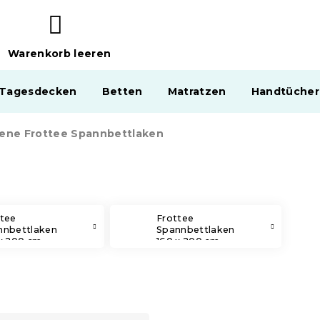
Warenkorb leeren
WARENKORB
 Tagesdecken
Betten
Matratzen
Handtücher
bene Frottee Spannbettlaken
ttee
Frottee
nnbettlaken
Spannbettlaken
x 200 cm
160 x 200 cm