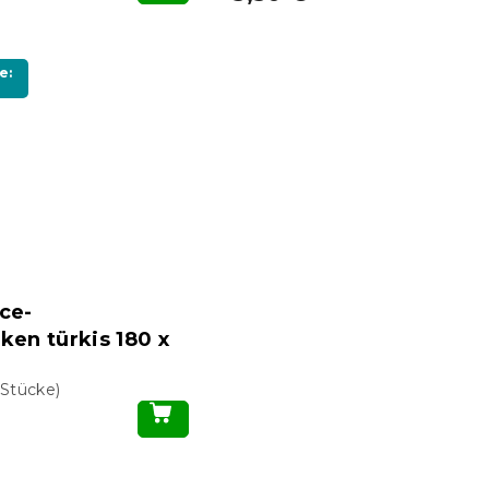
e:
ce-
ken türkis 180 x
 Stücke)
S