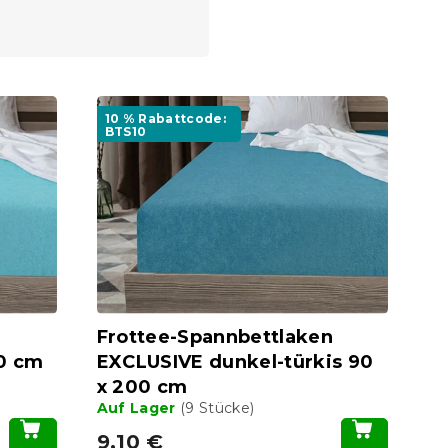
10 % Rabattcode:
BTS10
Frottee-Spannbettlaken
0 cm
EXCLUSIVE dunkel-türkis 90
x 200 cm
Auf Lager
(9 Stücke)
9,10 €