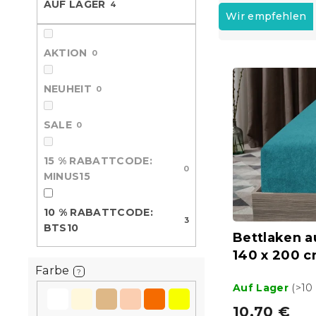
P
AUF LAGER
4
e
r
Wir empfehlen
o
d
AKTION
0
L
u
i
k
NEUHEIT
s
0
t
t
s
e
o
SALE
0
d
r
e
t
15 % RABATTCODE:
r
i
0
MINUS15
P
e
r
r
10 % RABATTCODE:
o
u
3
BTS10
d
n
Bettlaken a
u
g
140 x 200 
k
Farbe
?
t
Auf Lager
(>10
e
10,70 €