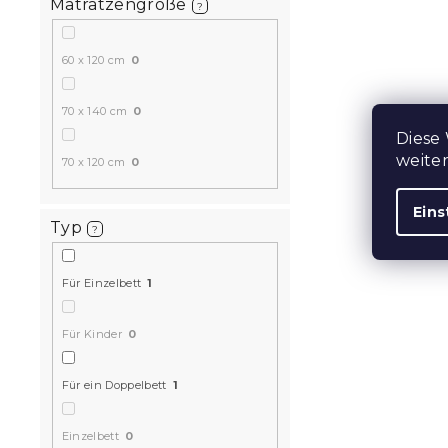
Matratzengröße
?
60 x 120 cm
0
70 x 140 cm
0
Diese
weite
70 x 120 cm
0
Eins
Typ
?
Für Einzelbett
1
Für Kinder
0
Für ein Doppelbett
1
Einzelbett
0