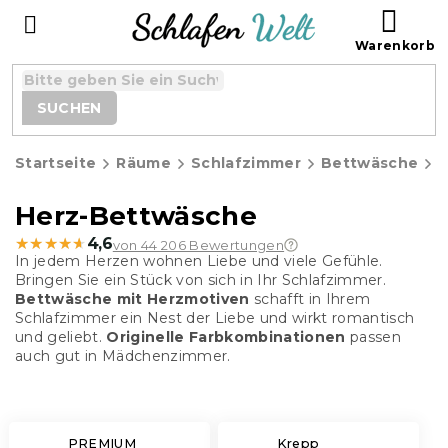
Zum
WAR
Inhalt
springen
SUCHEN
Startseite
Räume
Schlafzimmer
Bettwäsche
H
Herz-Bettwäsche
★★★★★
★★★★★
4,6
von 44 206 Bewertungen
In jedem Herzen wohnen Liebe und viele Gefühle.
Bringen Sie ein Stück von sich in Ihr Schlafzimmer.
Bettwäsche mit Herzmotiven
schafft in Ihrem
Schlafzimmer ein Nest der Liebe und wirkt romantisch
und geliebt.
Originelle Farbkombinationen
passen
auch gut in Mädchenzimmer.
PREMIUM
Krepp