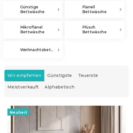
Günstige
Flanell
Bettwäsche
Bettwäsche
Mikroflanel
Plüsch
Bettwäsche
Bettwäsche
Weihnachtsbettwäsche
P
r
Wir empfehlen
Günstigste
Teuerste
o
Meistverkauft
Alphabetisch
d
u
k
L
t
i
Neuheit
s
s
o
t
r
e