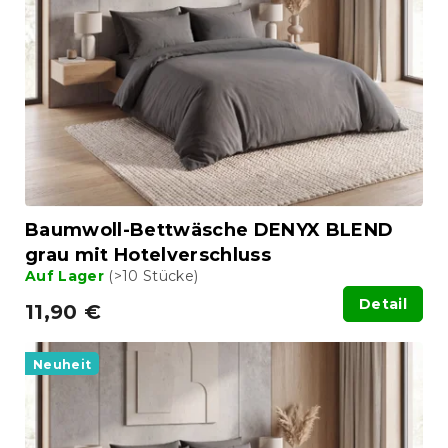
t
d
i
e
e
r
r
P
u
r
n
o
g
d
u
k
t
Baumwoll-Bettwäsche DENYX BLEND
e
grau mit Hotelverschluss
Auf Lager
(>10 Stücke)
Detail
11,90 €
Neuheit