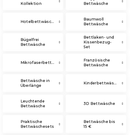
Kollektion
Bettwäsche
Baumwoll
Hotelbettwäsche
Bettwäsche
Bettlaken- und
Bügelfrei
Kissenbezug-
Bettwäsche
Set
Französische
Mikrofaserbettwäsche
Bettwäsche
Bettwäsche in
Kinderbettwäsche
Überlänge
Leuchtende
3D Bettwäsche
Bettwäsche
Praktische
Bettwäsche bis
Bettwäschesets
15 €