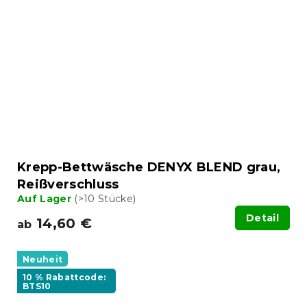
Krepp-Bettwäsche DENYX BLEND grau,
Reißverschluss
Auf Lager
(>10 Stücke)
Detail
14,60 €
ab
Neuheit
10 % Rabattcode:
BTS10