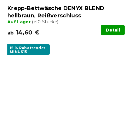
Krepp-Bettwäsche DENYX BLEND
hellbraun, Reißverschluss
Auf Lager
(>10 Stücke)
Detail
14,60 €
ab
15 % Rabattcode:
MINUS15