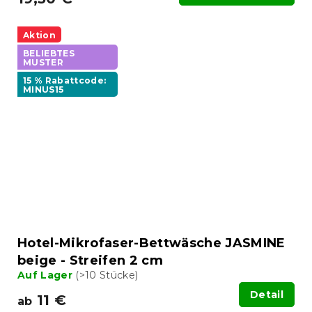
Aktion
BELIEBTES
MUSTER
15 % Rabattcode:
MINUS15
Hotel-Mikrofaser-Bettwäsche JASMINE
beige - Streifen 2 cm
Auf Lager
(>10 Stücke)
Detail
11 €
ab