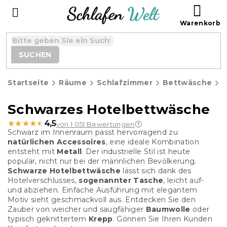
Zum
WAR
Inhalt
springen
SUCHEN
Startseite
Räume
Schlafzimmer
Bettwäsche
H
Schwarzes Hotelbettwäsche
★★★★★
★★★★★
4,5
von 1 051 Bewertungen
Schwarz im Innenraum passt hervorragend zu
natürlichen Accessoires
, eine ideale Kombination
entsteht mit
Metall
. Der industrielle Stil ist heute
populär, nicht nur bei der männlichen Bevölkerung.
Schwarze Hotelbettwäsche
lässt sich dank des
Hotelverschlusses,
sogenannter Tasche
, leicht auf-
und abziehen. Einfache Ausführung mit elegantem
Motiv sieht geschmackvoll aus. Entdecken Sie den
Zauber von weicher und saugfähiger
Baumwolle
oder
typisch geknittertem
Krepp
. Gönnen Sie Ihren Kunden