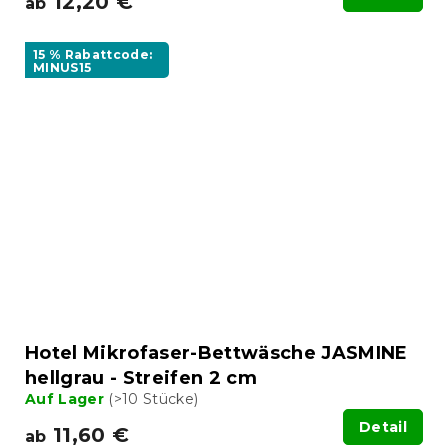
12,20 €
ab
15 % Rabattcode:
MINUS15
Hotel Mikrofaser-Bettwäsche JASMINE
hellgrau - Streifen 2 cm
Auf Lager
(>10 Stücke)
Detail
11,60 €
ab