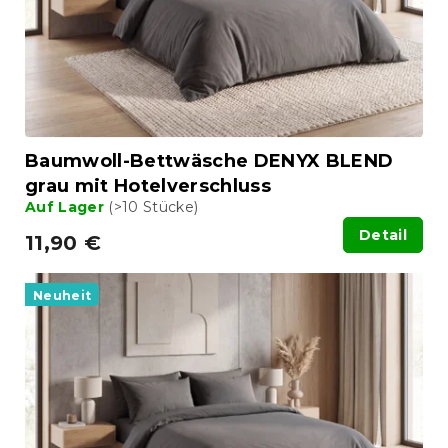
r
P
u
r
n
o
g
d
u
k
t
Baumwoll-Bettwäsche DENYX BLEND
e
grau mit Hotelverschluss
Auf Lager
(>10 Stücke)
Detail
11,90 €
Neuheit