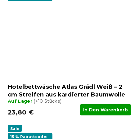
Hotelbettwäsche Atlas Grádl Weiß – 2
cm Streifen aus kardierter Baumwolle
Auf Lager
(>10 Stücke)
In Den Warenkorb
23,80 €
Sale
15 % Rabattcode: