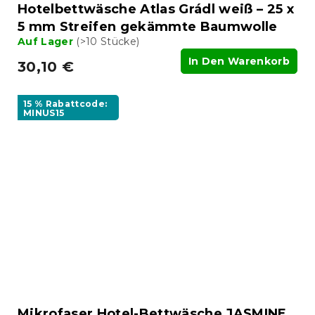
Hotelbettwäsche Atlas Grádl weiß – 25 x
5 mm Streifen gekämmte Baumwolle
Auf Lager
(>10 Stücke)
In Den Warenkorb
30,10 €
15 % Rabattcode:
MINUS15
Mikrofaser Hotel-Bettwäsche JASMINE