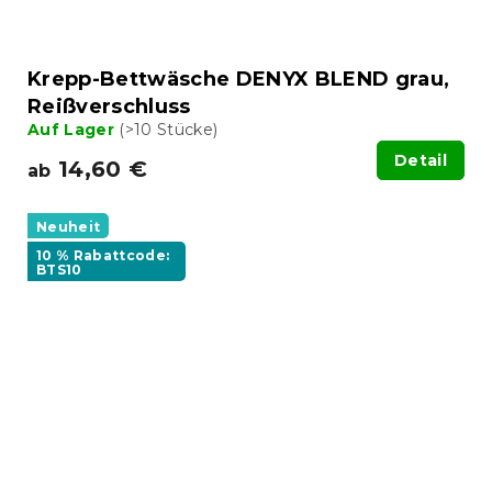
Krepp-Bettwäsche DENYX BLEND grau,
Reißverschluss
Auf Lager
(>10 Stücke)
Detail
14,60 €
ab
Neuheit
10 % Rabattcode:
BTS10