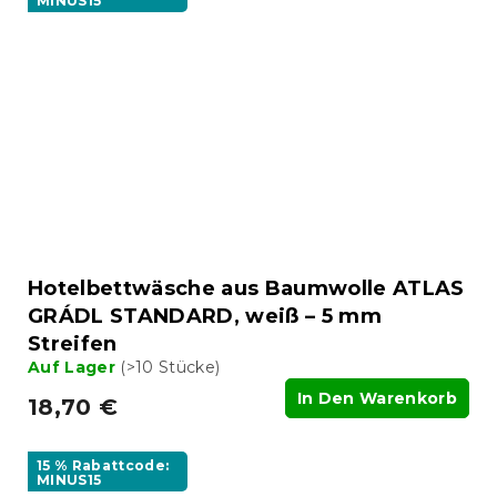
MINUS15
Hotelbettwäsche aus Baumwolle ATLAS
GRÁDL STANDARD, weiß – 5 mm
Streifen
Auf Lager
(>10 Stücke)
In Den Warenkorb
18,70 €
15 % Rabattcode:
MINUS15