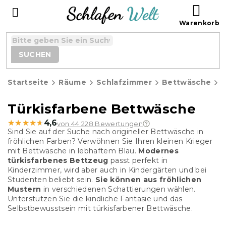
Zum
WAR
Inhalt
springen
SUCHEN
Startseite
Räume
Schlafzimmer
Bettwäsche
T
Türkisfarbene Bettwäsche
★★★★★
★★★★★
4,6
von 44 228 Bewertungen
Sind Sie auf der Suche nach origineller Bettwäsche in
fröhlichen Farben? Verwöhnen Sie Ihren kleinen Krieger
mit Bettwäsche in lebhaftem Blau.
Modernes
türkisfarbenes Bettzeug
passt perfekt in
Kinderzimmer, wird aber auch in Kindergärten und bei
Studenten beliebt sein.
Sie können aus fröhlichen
Mustern
in verschiedenen Schattierungen wählen.
Unterstützen Sie die kindliche Fantasie und das
Selbstbewusstsein mit türkisfarbener Bettwäsche.