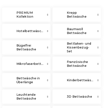
PREMIUM
Krepp
Kollektion
Bettwäsche
Baumwoll
Hotelbettwäsche
Bettwäsche
Bettlaken- und
Bügelfrei
Kissenbezug-
Bettwäsche
Set
Französische
Mikrofaserbettwäsche
Bettwäsche
Bettwäsche in
Kinderbettwäsche
Überlänge
Leuchtende
3D Bettwäsche
Bettwäsche