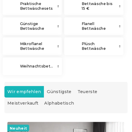
Praktische
Bettwäsche bis
Bettwäschesets
15 €
Günstige
Flanell
Bettwäsche
Bettwäsche
Mikroflanel
Plüsch
Bettwäsche
Bettwäsche
Weihnachtsbettwäsche
P
r
Wir empfehlen
Günstigste
Teuerste
o
Meistverkauft
Alphabetisch
d
u
k
L
t
i
Neuheit
s