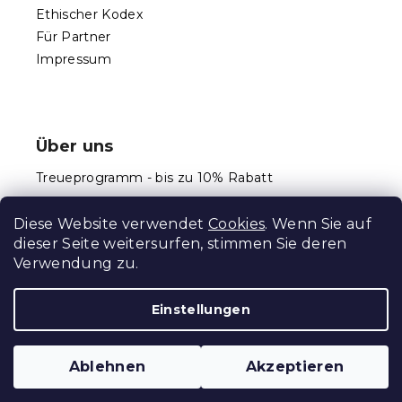
Ethischer Kodex
i
s
Für Partner
t
Impressum
e
Über uns
Treueprogramm - bis zu 10% Rabatt
Größentabellen
Diese Website verwendet
Cookies
. Wenn Sie auf
dieser Seite weitersurfen, stimmen Sie deren
Verwendung zu.
Erstellt von Shoptet Premium
Einstellungen
Copyright 2026
Schlafen Welt
. Alle Rechte
Ablehnen
Akzeptieren
vorbehalten.
Cookie-Einstellungen ändern