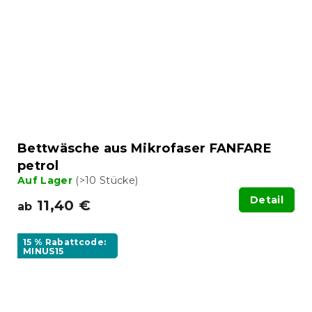
Bettwäsche aus Mikrofaser FANFARE
petrol
Auf Lager
(>10 Stücke)
Detail
11,40 €
ab
15 % Rabattcode:
MINUS15