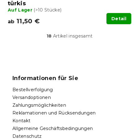
türkis
Auf Lager
(>10 Stücke)
Detail
11,50 €
ab
18
Artikel insgesamt
S
t
e
u
F
e
u
r
ß
e
Informationen für Sie
l
z
e
e
Bestellverfolgung
m
i
e
Versandoptionen
l
n
Zahlungsmöglichkeiten
e
t
Reklamationen und Rücksendungen
e
d
Kontakt
e
Allgemeine Geschäftsbedingungen
r
Datenschutz
L