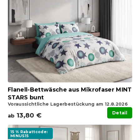
s
o
t
r
e
t
d
i
e
e
r
r
P
u
r
n
o
g
d
u
k
t
Flanell-Bettwäsche aus Mikrofaser MINT
e
STARS bunt
Voraussichtliche Lagerbestückung am 12.8.2026
Detail
13,80 €
ab
15 % Rabattcode:
MINUS15