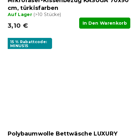
Mikrofaser-Kissenbezug KASUGA 70x90
cm, türkisfarben
Auf Lager
(>10 Stücke)
In Den Warenkorb
3,10 €
15 % Rabattcode:
MINUS15
Polybaumwolle Bettwäsche LUXURY