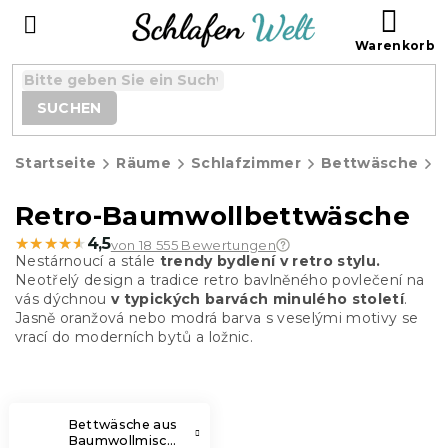
Zum
WAR
Inhalt
springen
SUCHEN
Startseite
Räume
Schlafzimmer
Bettwäsche
Retro-Baumwollbettwäsche
★★★★★
★★★★★
4,5
von 18 555 Bewertungen
Nestárnoucí a stále
trendy bydlení v retro stylu.
Neotřelý design a tradice retro bavlněného povlečení na
vás dýchnou
v typických barvách minulého století
.
Jasně oranžová nebo modrá barva s veselými motivy se
vrací do moderních bytů a ložnic.
Bettwäsche aus
Baumwollmischung