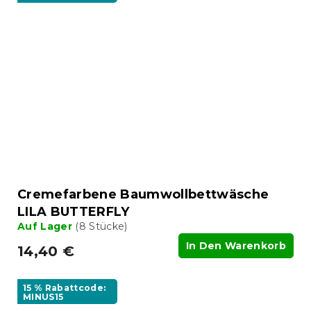
Cremefarbene Baumwollbettwäsche
LILA BUTTERFLY
Auf Lager
(8 Stücke)
In Den Warenkorb
14,40 €
15 % Rabattcode:
MINUS15