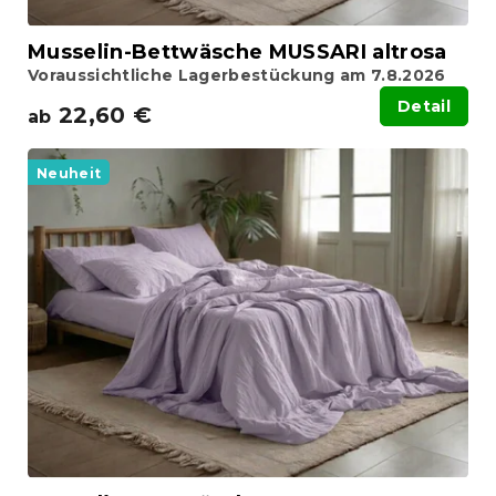
k
t
Musselin-Bettwäsche MUSSARI altrosa
e
Voraussichtliche Lagerbestückung am 7.8.2026
Detail
22,60 €
ab
Neuheit