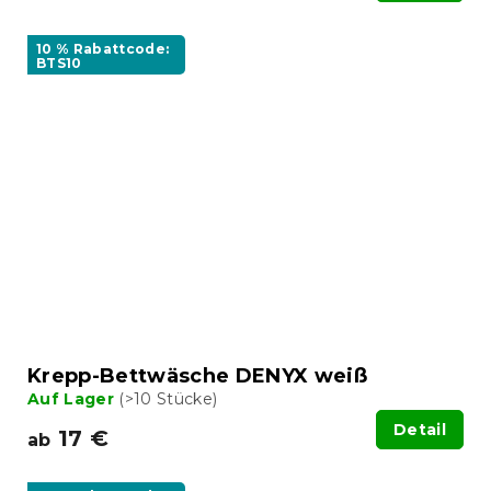
10 % Rabattcode:
BTS10
Krepp-Bettwäsche DENYX weiß
Auf Lager
(>10 Stücke)
Detail
17 €
ab