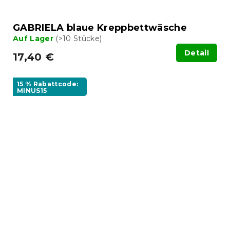
GABRIELA blaue Kreppbettwäsche
Auf Lager
(>10 Stücke)
Detail
17,40 €
15 % Rabattcode:
MINUS15