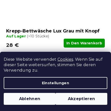
Krepp-Bettwäsche Lux Grau mit Knopf
Auf Lager
(>10 Stücke)
In Den Warenkorb
28 €
15 % Rabattcode:
Diese Website verwendet
Cookies
. Wenn Sie auf
MINUS15
dieser Seite weitersurfen, stimmen Sie deren
Verwendung zu.
Einstellungen
Ablehnen
Akzeptieren