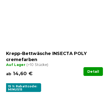
Krepp-Bettwäsche INSECTA POLY
cremefarben
Auf Lager
(>10 Stücke)
Detail
14,60 €
ab
15 % Rabattcode:
MINUS15