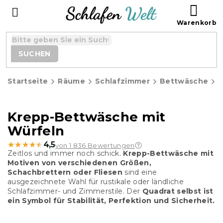
Zum
WAR
Inhalt
springen
SUCHEN
Startseite
Räume
Schlafzimmer
Bettwäsche
K
Krepp-Bettwäsche mit
Würfeln
★★★★★
★★★★★
4,5
von 1 836 Bewertungen
Zeitlos und immer noch schick.
Krepp-Bettwäsche mit
Motiven von verschiedenen Größen,
Schachbrettern oder Fliesen
sind eine
ausgezeichnete Wahl für rustikale oder ländliche
Schlafzimmer- und Zimmerstile. Der
Quadrat selbst ist
ein Symbol für Stabilität, Perfektion und Sicherheit.