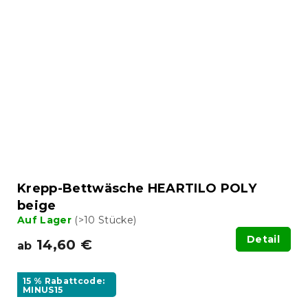
Krepp-Bettwäsche HEARTILO POLY
beige
Auf Lager
(>10 Stücke)
Detail
14,60 €
ab
15 % Rabattcode:
MINUS15