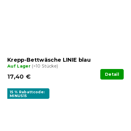
Krepp-Bettwäsche LINIE blau
Auf Lager
(>10 Stücke)
Detail
17,40 €
15 % Rabattcode:
MINUS15