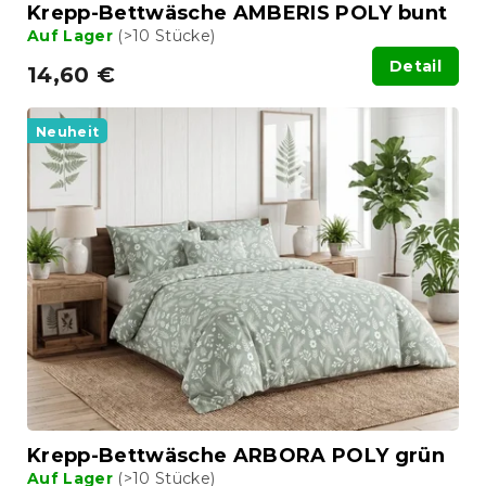
Krepp-Bettwäsche AMBERIS POLY bunt
e
Auf Lager
(>10 Stücke)
Detail
14,60 €
Neuheit
Krepp-Bettwäsche ARBORA POLY grün
Auf Lager
(>10 Stücke)