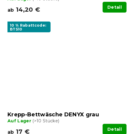
Detail
14,20 €
ab
10 % Rabattcode:
BTS10
Krepp-Bettwäsche DENYX grau
Auf Lager
(>10 Stücke)
Detail
17 €
ab