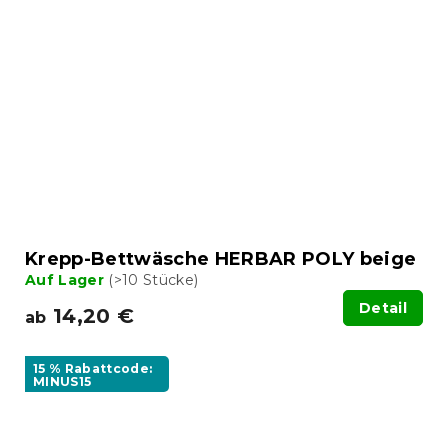
Krepp-Bettwäsche HERBAR POLY beige
Auf Lager
(>10 Stücke)
Detail
14,20 €
ab
15 % Rabattcode:
MINUS15