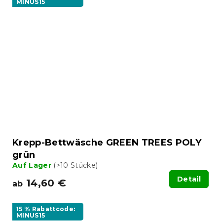
MINUS15
Krepp-Bettwäsche GREEN TREES POLY
grün
Auf Lager
(>10 Stücke)
Detail
14,60 €
ab
15 % Rabattcode:
MINUS15